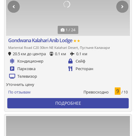
1 / 24
Gondwana Kalahari Anib Lodge
★★
Mariental Road C20 30km NE Kalahari Desert, Пустыня Калахари
20.5 км до центра
0.1 км
0.1 км
Кондиционер
Сейф
Парковка
Ресторан
Телевизор
Уточнить цену
9
Превосходно
По отзывам
/ 10
ПОДРОБНЕЕ