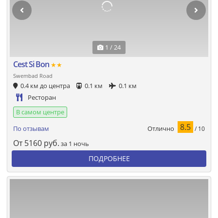
1 / 24
Cest Si Bon
★★
Swembad Road
0.4 км до центра
0.1 км
0.1 км
Ресторан
В самом центре
8.5
Отлично
По отзывам
/ 10
От
5160
руб.
за 1 ночь
ПОДРОБНЕЕ