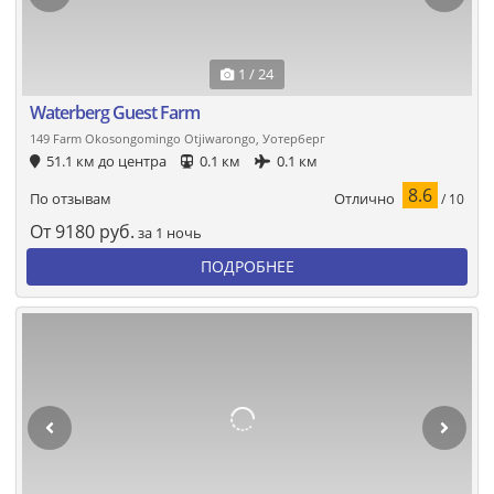
1 / 24
Waterberg Guest Farm
149 Farm Okosongomingo Otjiwarongo, Уотерберг
51.1 км до центра
0.1 км
0.1 км
8.6
Отлично
По отзывам
/ 10
От
9180
руб.
за 1 ночь
ПОДРОБНЕЕ