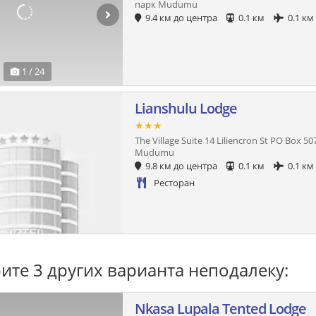
парк Mudumu
9.4 км до центра
0.1 км
0.1 км
1 / 24
Lianshulu Lodge
★★★
The Village Suite 14 Liliencron St PO Box
Mudumu
9.8 км до центра
0.1 км
0.1 км
Ресторан
ите 3 других варианта неподалеку:
Nkasa Lupala Tented Lodge