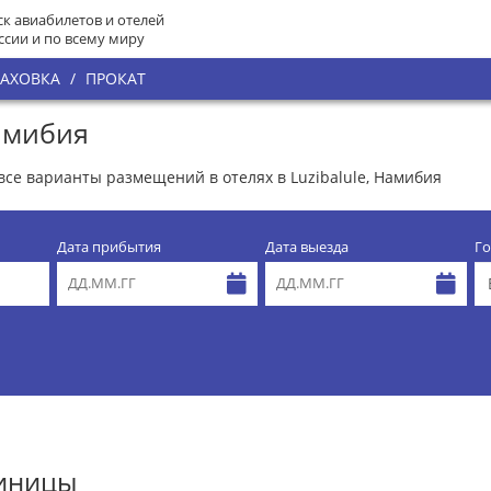
к авиабилетов и отелей
ссии и по всему миру
РАХОВКА
/
ПРОКАТ
Намибия
 все варианты размещений в отелях в Luzibalule, Намибия
Дата прибытия
Дата выезда
Го
тиницы