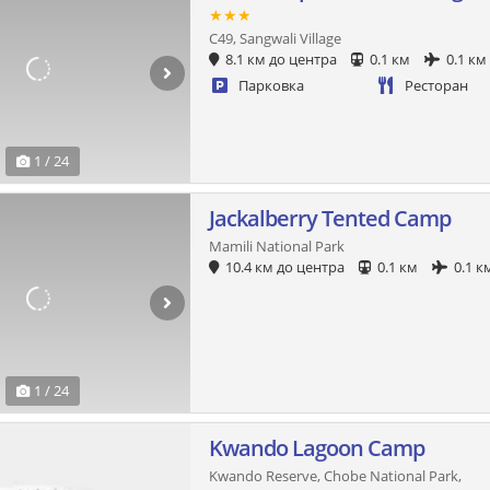
★★★
C49, Sangwali Village
8.1 км до центра
0.1 км
0.1 км
Парковка
Ресторан
1 / 24
Jackalberry Tented Camp
Mamili National Park
10.4 км до центра
0.1 км
0.1 к
1 / 24
Kwando Lagoon Camp
Kwando Reserve, Chobe National Park,