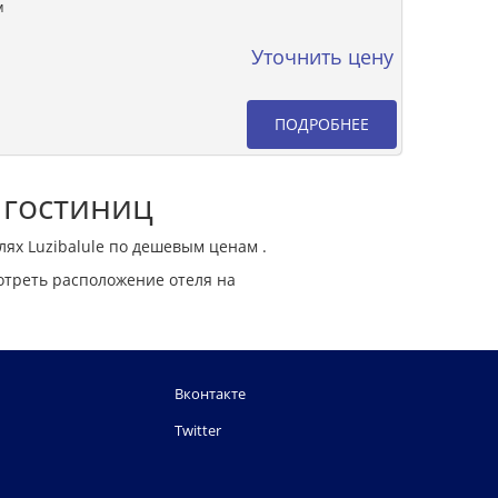
м
Уточнить цену
ПОДРОБНЕЕ
а гостиниц
лях Luzibalule по дешевым ценам .
отреть расположение отеля на
Вконтакте
Twitter