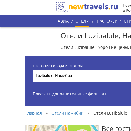
Поис
в Ро
АВИА
/
ОТЕЛИ
/
ТРАНСФЕР
/
СТ
Отели Luzibalule, 
Отели Luzibalule - хорошие цены,
Название города или отеля
Показать дополнительные фильтры
»
»
Главная
Отели Намибии
Отели Luzibalule
Все гос