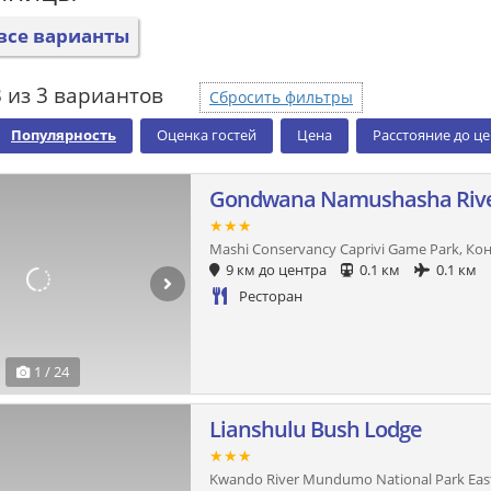
все варианты
 из 3 вариантов
Сбросить фильтры
Популярность
Оценка гостей
Цена
Расстояние до ц
Gondwana Namushasha Rive
★★★
Mashi Conservancy Caprivi Game Park, Ко
9 км до центра
0.1 км
0.1 км
Ресторан
1 / 24
Lianshulu Bush Lodge
★★★
Kwando River Mundumo National Park Eas