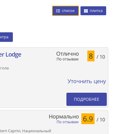
список
плитка
ентра
Отлично
r Lodge
8
/ 10
По отзывам
нгола
Уточнить цену
ПОДРОБНЕЕ
Нормально
6.9
/ 10
По отзывам
tern Caprivi, Национальный