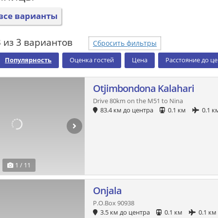
все варианты
 из 3 вариантов
Сбросить фильтры
Популярность
Оценка гостей
Цена
Расстояние до ц
Otjimbondona Kalahari
Drive 80km on the M51 to Nina
83.4 км до центра
0.1 км
0.1 к
1 / 11
Onjala
P.O.Box 90938
3.5 км до центра
0.1 км
0.1 км