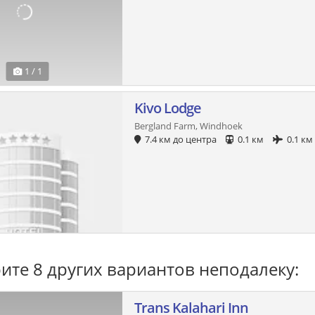
1 / 1
Kivo Lodge
Bergland Farm, Windhoek
7.4 км до центра
0.1 км
0.1 км
ите 8 других вариантов неподалеку:
Trans Kalahari Inn