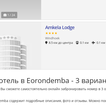
1 / 24
Amkela Lodge
★★★★
Windhoek
8.5 км до центра
0.1 км
0.1 км
тель в Eorondemba - 3 вариа
 Вы сможете самостоятельно онлайн забронировать номер в 3 
emba содержит подробные описания, фото и отзывы. Можно по