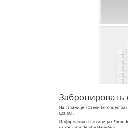
Забронировать о
На странице «Отели Eorondemba»
ценам .
Информация о гостиницах Eorond
карте Eorondemba Намибия.