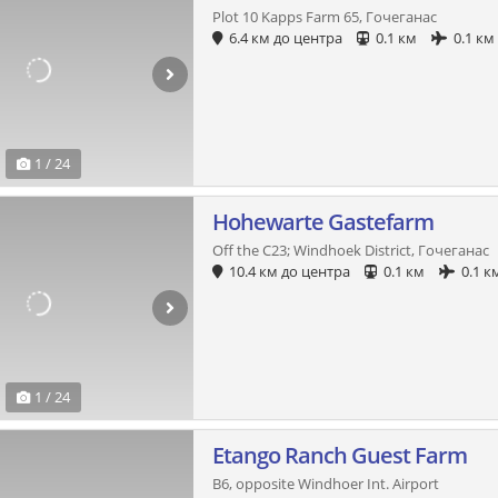
Plot 10 Kapps Farm 65, Гочеганас
6.4 км до центра
0.1 км
0.1 км
1 / 24
Hohewarte Gastefarm
Off the C23; Windhoek District, Гочеганас
10.4 км до центра
0.1 км
0.1 к
1 / 24
Etango Ranch Guest Farm
B6, opposite Windhoer Int. Airport