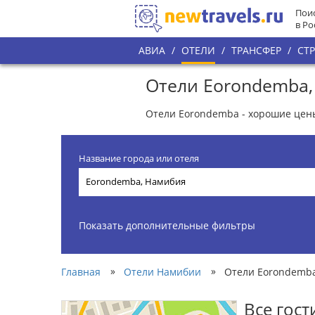
Поис
в Ро
АВИА
/
ОТЕЛИ
/
ТРАНСФЕР
/
СТ
Отели Eorondemba
Отели Eorondemba - хорошие цен
Название города или отеля
Показать дополнительные фильтры
»
»
Главная
Отели Намибии
Отели Eorondemb
Все гос