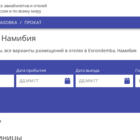
к авиабилетов и отелей
ссии и по всему миру
РАХОВКА
/
ПРОКАТ
, Намибия
ы, все варианты размещений в отелях в Eorondemba, Намибия
Дата прибытия
Дата выезда
Го
a
тиницы