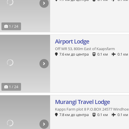
1 / 24
Airport Lodge
Off MR 53, 800m East of Kaapsfarm
7.6 км до центра
0.1 км
0.1 км
1 / 24
Murangi Travel Lodge
Kapps Farm plot 8 P.O.BOX 24577 Windhoe
7.8 км до центра
0.1 км
0.1 км