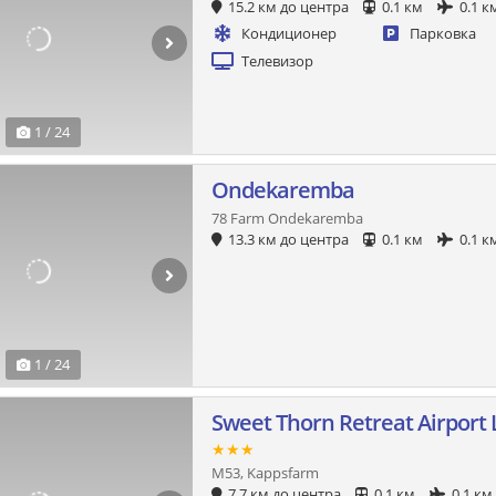
15.2 км до центра
0.1 км
0.1 к
Кондиционер
Парковка
Телевизор
1 / 24
Ondekaremba
78 Farm Ondekaremba
13.3 км до центра
0.1 км
0.1 к
1 / 24
Sweet Thorn Retreat Airport
★★★
M53, Kappsfarm
7.7 км до центра
0.1 км
0.1 км