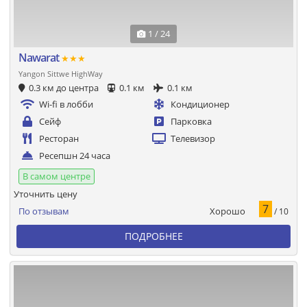
1 / 24
Nawarat
★★★
Yangon Sittwe HighWay
0.3 км до центра
0.1 км
0.1 км
Wi-fi в лобби
Кондиционер
Сейф
Парковка
Ресторан
Телевизор
Ресепшн 24 часа
В самом центре
Уточнить цену
7
Хорошо
По отзывам
/ 10
ПОДРОБНЕЕ