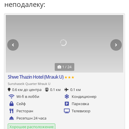
неподалеку:
1 / 24
Shwe Thazin Hotel (Mrauk U)
★★★
Sunshaseik Quarter Mrauk U
0.6 км до центра
0.1 км
0.1 км
Wi-fi в лобби
Кондиционер
Сейф
Парковка
Ресторан
Телевизор
Ресепшн 24 часа
Хорошее расположение