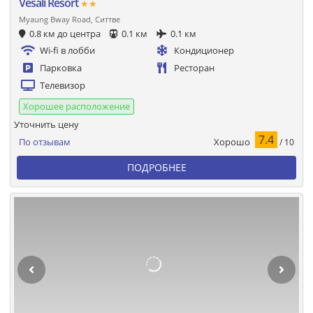
Vesali Resort
★★
Myaung Bway Road, Ситтве
0.8 км до центра
0.1 км
0.1 км
Wi-fi в лобби
Кондиционер
Парковка
Ресторан
Телевизор
Хорошее расположение
Уточнить цену
7.4
Хорошо
По отзывам
/ 10
ПОДРОБНЕЕ