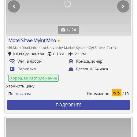
1 / 24
Motel Shwe Myint Mho
★
56,Main Road,infront of University Market,KyaebinGyi,Sittwe, Ситтве
0.6 км до центра
0.1 км
2.1 км
Wi-fi в лобби
Кондиционер
Парковка
Ресепшн 24 часа
Хорошее расположение
Уточнить цену
6.5
Нормально
По отзывам
/ 10
ПОДРОБНЕЕ