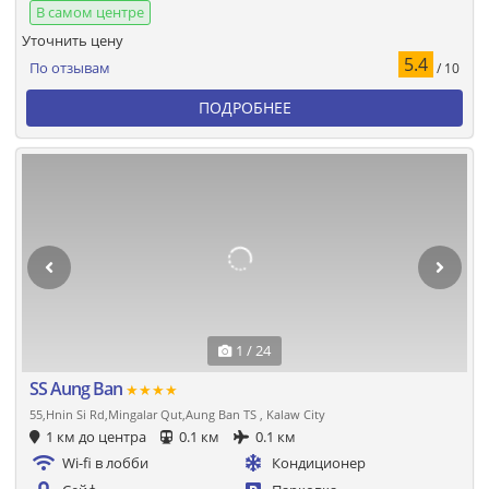
В самом центре
Уточнить цену
5.4
По отзывам
/ 10
ПОДРОБНЕЕ
1 / 24
SS Aung Ban
★★★★
55,Hnin Si Rd,Mingalar Qut,Aung Ban TS , Kalaw City
1 км до центра
0.1 км
0.1 км
Wi-fi в лобби
Кондиционер