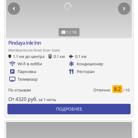
1 / 16
Pindaya Inle Inn
Mahabandoola Road Shan State
1.1 км до центра
0.1 км
0.1 км
Wi-fi в лобби
Кондиционер
Парковка
Ресторан
Телевизор
8.2
Отлично
По отзывам
/ 10
От
4320
руб.
за 1 ночь
ПОДРОБНЕЕ