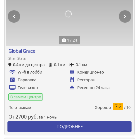
1 / 24
Global Grace
Shan State,
0.4 км до центра
0.1 км
0.1 км
Wi-fi в лобби
Кондиционер
Парковка
Ресторан
Телевизор
Ресепшн 24 часа
В самом центре
7.2
Хорошо
По отзывам
/ 10
От
2700
руб.
за 1 ночь
ПОДРОБНЕЕ