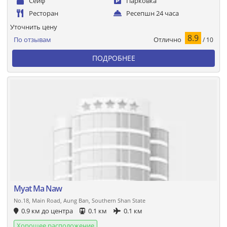
Сейф
Парковка
Ресторан
Ресепшн 24 часа
Уточнить цену
8.9
Отлично
По отзывам
/ 10
ПОДРОБНЕЕ
Myat Ma Naw
No.18, Main Road, Aung Ban, Southern Shan State
0.9 км до центра
0.1 км
0.1 км
Хорошее расположение