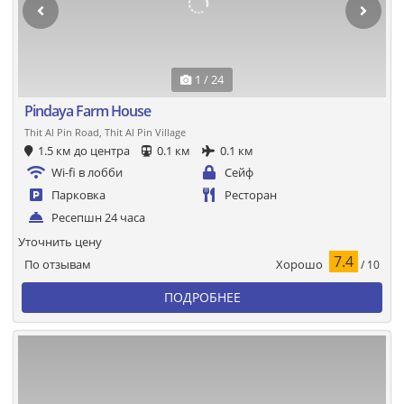
1 / 24
Pindaya Farm House
Thit Al Pin Road, Thit Al Pin Village
1.5 км до центра
0.1 км
0.1 км
Wi-fi в лобби
Сейф
Парковка
Ресторан
Ресепшн 24 часа
Уточнить цену
7.4
Хорошо
По отзывам
/ 10
ПОДРОБНЕЕ