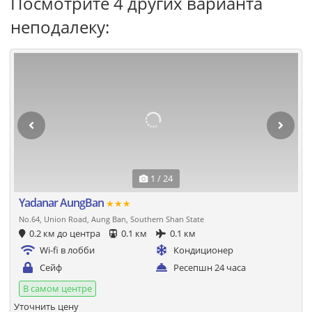
Посмотрите 4 других варианта
неподалеку:
1 / 24
Yadanar AungBan
★★★
No.64, Union Road, Aung Ban, Southern Shan State
0.2 км до центра
0.1 км
0.1 км
Wi-fi в лобби
Кондиционер
Сейф
Ресепшн 24 часа
В самом центре
Уточнить цену