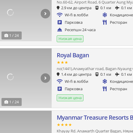
No.60-62, Airport Road, 6 Quarter Aung My
2.9 км до центра
0.1 км
0.1 км
Wi-fi в лобби
Кондицион
Парковка
Ресторан
Ресепшн 24 часа
1 / 24
Низкая цена
Royal Bagan
★★★
no(1441),Anawyathar road, Bagan-Nyaung 
1.4 км до центра
0.1 км
0.1 км
Wi-fi в лобби
Кондицион
Парковка
Ресторан
Низкая цена
1 / 24
Myanmar Treasure Resorts 
★★★★
Khayay Rd. Anawarth Quarter Bagan, Няун