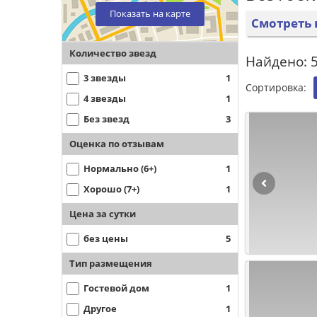
Показать на карте
Смотреть 
Количество звезд
Найдено: 5
3 звезды
1
Сортировка:
4 звезды
1
Без звезд
3
Оценка по отзывам
Нормально (6+)
1
Хорошо (7+)
1
Цена за сутки
без цены
5
Тип размещения
Гостевой дом
1
Другое
1