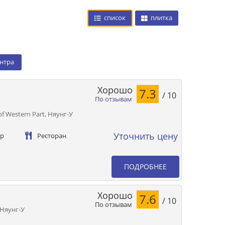
список
плитка
ентра
Хорошо
7.3
/ 10
По отзывам
of Western Part, Няунг-У
Уточнить цену
ер
Ресторан
ПОДРОБНЕЕ
Хорошо
7.6
/ 10
По отзывам
 Няунг-У