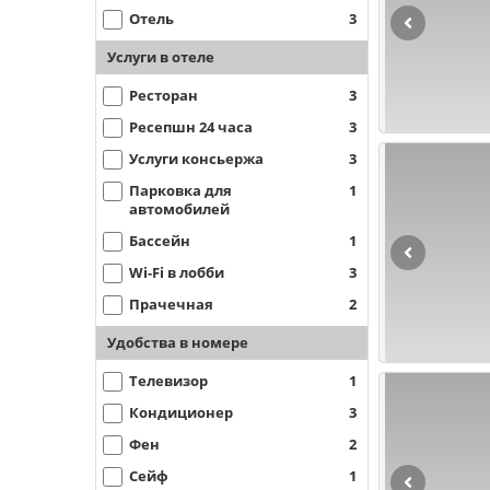
Отель
3
Услуги в отеле
Ресторан
3
Ресепшн 24 часа
3
Услуги консьержа
3
Парковка для
1
автомобилей
Бассейн
1
Wi-Fi в лобби
3
Прачечная
2
Удобства в номере
Телевизор
1
Кондиционер
3
Фен
2
Сейф
1