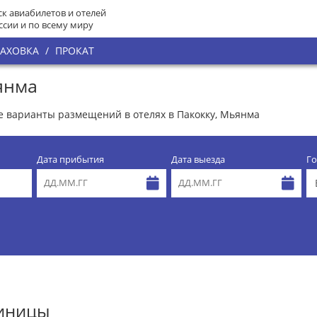
к авиабилетов и отелей
ссии и по всему миру
РАХОВКА
/
ПРОКАТ
янма
се варианты размещений в отелях в Пакокку, Мьянма
Дата прибытия
Дата выезда
Го
тиницы