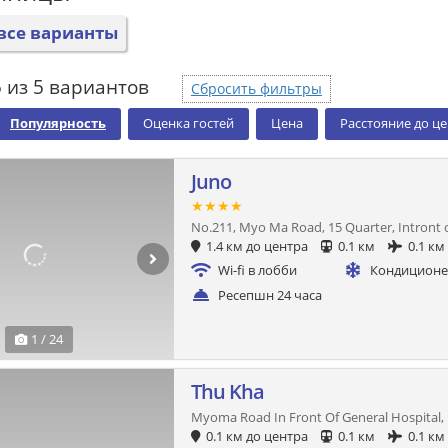
все варианты
 из 5 вариантов
Сбросить фильтры
Популярность
Оценка гостей
Цена
Расстояние до ц
Juno
★★★★
No.211, Myo Ma Road, 15 Quarter, Intront 
1.4 км до центра
0.1 км
0.1 км
Wi-fi в лобби
Кондицион
Ресепшн 24 часа
1 / 24
Thu Kha
Myoma Road In Front Of General Hospital,
0.1 км до центра
0.1 км
0.1 км