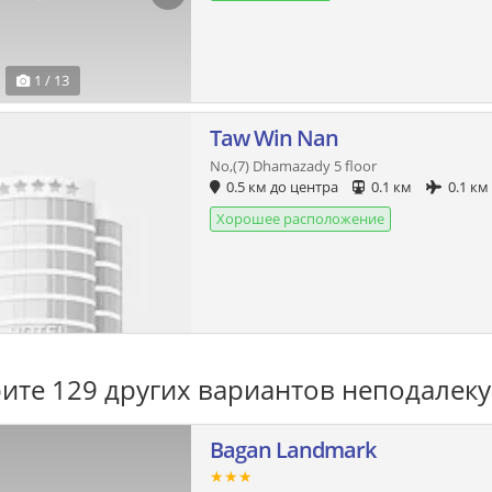
1 / 13
Taw Win Nan
No,(7) Dhamazady 5 floor
0.5 км до центра
0.1 км
0.1 км
Хорошее расположение
ите 129 других вариантов неподалеку
Bagan Landmark
★★★