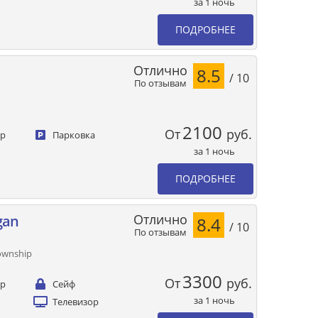
за 1 ночь
ПОДРОБНЕЕ
Отлично
8.5
/ 10
По отзывам
2100
От
руб.
ер
Парковка
за 1 ночь
ПОДРОБНЕЕ
Отлично
gan
8.4
/ 10
По отзывам
Township
3300
От
руб.
ер
Сейф
за 1 ночь
Телевизор