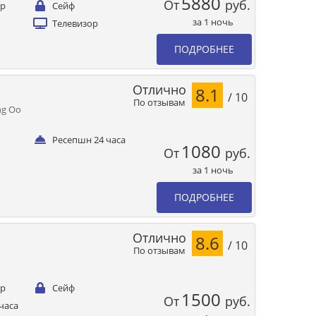
5880
От
руб.
ер
Сейф
за 1 ночь
Телевизор
ПОДРОБНЕЕ
Отлично
8.1
/ 10
По отзывам
ng Oo
Ресепшн 24 часа
1080
От
руб.
за 1 ночь
ПОДРОБНЕЕ
Отлично
8.6
/ 10
По отзывам
ер
Сейф
1500
От
руб.
часа