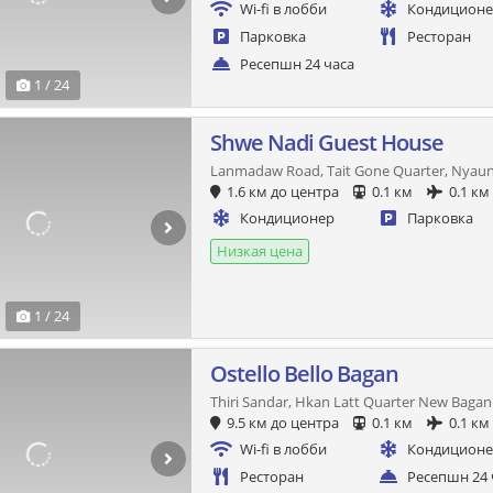
Wi-fi в лобби
Кондицион
Парковка
Ресторан
Ресепшн 24 часа
1 / 24
Shwe Nadi Guest House
Lanmadaw Road, Tait Gone Quarter, Nyau
1.6 км до центра
0.1 км
0.1 км
Кондиционер
Парковка
Низкая цена
1 / 24
Ostello Bello Bagan
Thiri Sandar, Hkan Latt Quarter New Bagan
9.5 км до центра
0.1 км
0.1 км
Wi-fi в лобби
Кондицион
Ресторан
Ресепшн 24 