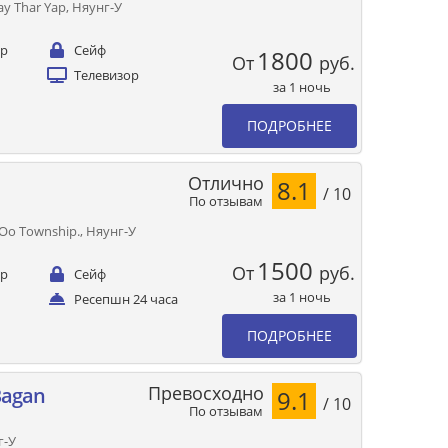
ay Thar Yap, Няунг-У
ер
Сейф
1800
От
руб.
Телевизор
за 1 ночь
ПОДРОБНЕЕ
Отлично
8.1
/ 10
По отзывам
Oo Township., Няунг-У
1500
От
руб.
ер
Сейф
за 1 ночь
Ресепшн 24 часа
ПОДРОБНЕЕ
Превосходно
Bagan
9.1
/ 10
По отзывам
г-У