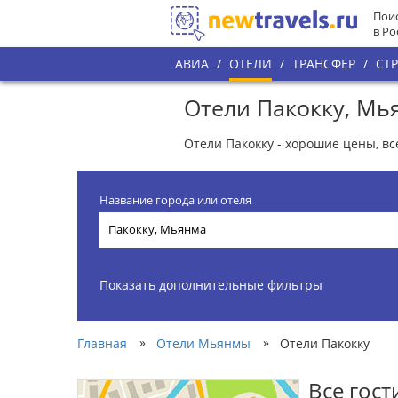
Поис
в Ро
АВИА
/
ОТЕЛИ
/
ТРАНСФЕР
/
СТ
Отели Пакокку, Мь
Отели Пакокку - хорошие цены, в
Название города или отеля
Показать дополнительные фильтры
»
»
Главная
Отели Мьянмы
Отели Пакокку
Все гос