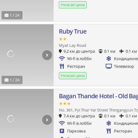
Низкая цена
1 / 24
Ruby True
★★
Myat Lay Road
9.2 км до центра
0.1 км
0.1 км
Wi-fi в лобби
Кондицион
Ресторан
Телевизор
Низкая цена
1 / 24
Bagan Thande Hotel - Old Ba
★★★
No. 361, Pyi Thar Yar Street Thingangyun 
7.4 км до центра
0.1 км
0.1 км
Wi-fi в лобби
Кондицион
Парковка
Ресторан