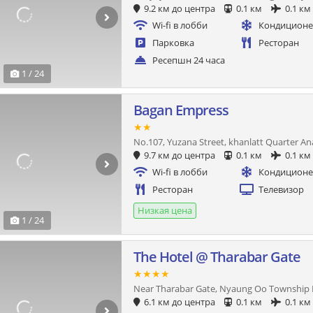
9.2 км до центра
0.1 км
0.1 км
Wi-fi в лобби
Кондицион
Парковка
Ресторан
Ресепшн 24 часа
1 / 24
Bagan Empress
★★
No.107, Yuzana Street, khanlatt Quarter 
9.7 км до центра
0.1 км
0.1 км
Wi-fi в лобби
Кондицион
Ресторан
Телевизор
Низкая цена
1 / 24
The Hotel @ Tharabar Gate
★★★★
Near Tharabar Gate, Nyaung Oo Township 
6.1 км до центра
0.1 км
0.1 км