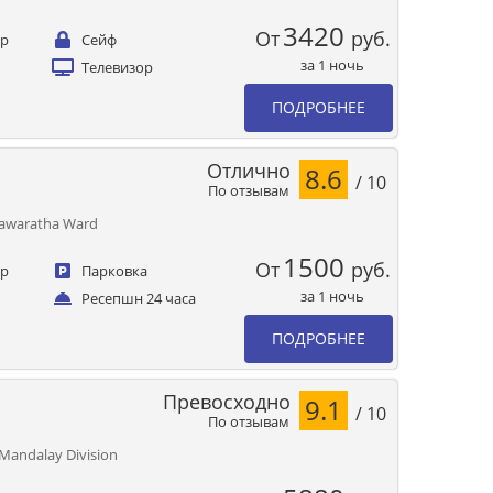
3420
От
руб.
ер
Сейф
за 1 ночь
Телевизор
ПОДРОБНЕЕ
Отлично
8.6
/ 10
По отзывам
Anawaratha Ward
1500
От
руб.
ер
Парковка
за 1 ночь
Ресепшн 24 часа
ПОДРОБНЕЕ
Превосходно
9.1
/ 10
По отзывам
Mandalay Division