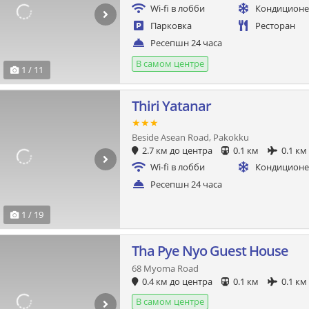
Wi-fi в лобби
Кондицион
Парковка
Ресторан
Ресепшн 24 часа
В самом центре
1 / 11
Thiri Yatanar
★★★
Beside Asean Road, Pakokku
2.7 км до центра
0.1 км
0.1 км
Wi-fi в лобби
Кондицион
Ресепшн 24 часа
1 / 19
Tha Pye Nyo Guest House
68 Myoma Road
0.4 км до центра
0.1 км
0.1 км
В самом центре