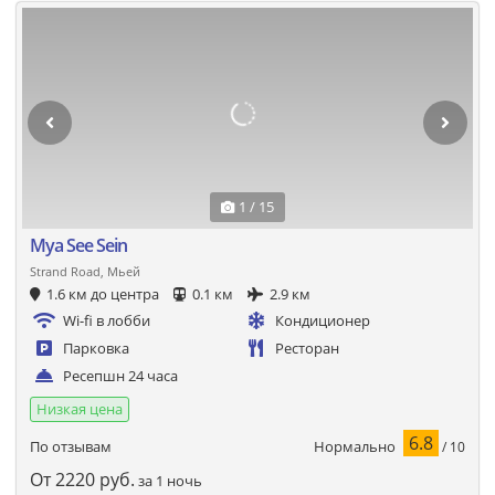
1 / 15
Mya See Sein
Strand Road, Мьей
1.6 км до центра
0.1 км
2.9 км
Wi-fi в лобби
Кондиционер
Парковка
Ресторан
Ресепшн 24 часа
Низкая цена
6.8
Нормально
По отзывам
/ 10
От
2220
руб.
за 1 ночь