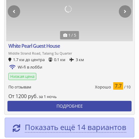
1 / 5
White Pearl Guest House
Middle Strand Road, Talaing Su Quarter
1.7 км до центра
0.1 км
3 км
Wi-fi в лобби
Низкая цена
7.7
Хорошо
По отзывам
/ 10
От
1200
руб.
за 1 ночь
ПОДРОБНЕЕ
Показать ещё 14 вариантов