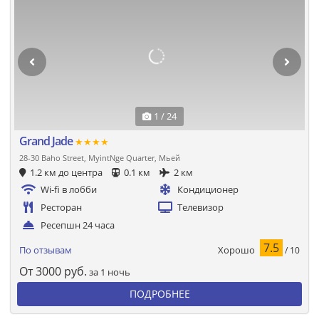
1 / 24
Grand Jade
★★★★
28-30 Baho Street, MyintNge Quarter, Мьей
1.2 км до центра
0.1 км
2 км
Wi-fi в лобби
Кондиционер
Ресторан
Телевизор
Ресепшн 24 часа
7.5
Хорошо
По отзывам
/ 10
От
3000
руб.
за 1 ночь
ПОДРОБНЕЕ