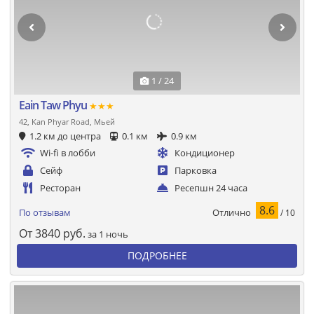
1 / 24
Eain Taw Phyu
★★★
42, Kan Phyar Road, Мьей
1.2 км до центра
0.1 км
0.9 км
Wi-fi в лобби
Кондиционер
Сейф
Парковка
Ресторан
Ресепшн 24 часа
8.6
Отлично
По отзывам
/ 10
От
3840
руб.
за 1 ночь
ПОДРОБНЕЕ