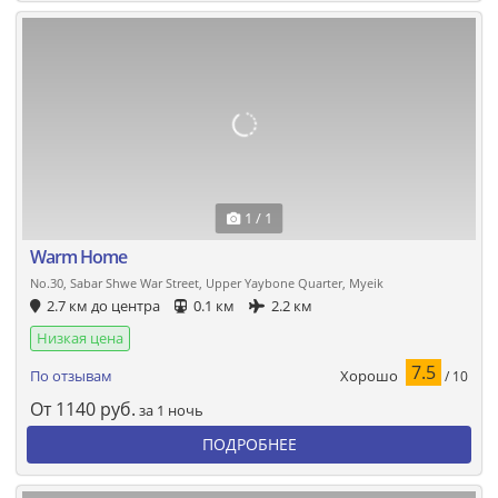
1 / 1
Warm Home
No.30, Sabar Shwe War Street, Upper Yaybone Quarter, Myeik
2.7 км до центра
0.1 км
2.2 км
Низкая цена
7.5
Хорошо
По отзывам
/ 10
От
1140
руб.
за 1 ночь
ПОДРОБНЕЕ