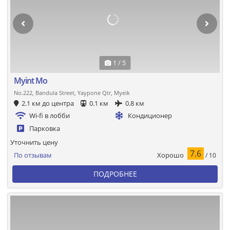
1 / 5
Myint Mo
No.222, Bandula Street, Yaypone Qtr, Myeik
2.1 км до центра
0.1 км
0.8 км
Wi-fi в лобби
Кондиционер
Парковка
Уточнить цену
7.6
Хорошо
По отзывам
/ 10
ПОДРОБНЕЕ