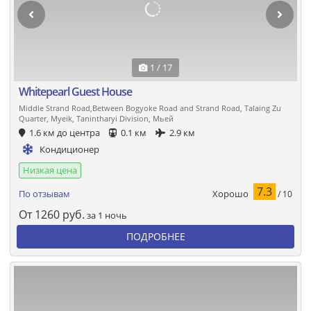
1 / 17
Whitepearl Guest House
Middle Strand Road,Between Bogyoke Road and Strand Road, Talaing Zu
Quarter, Myeik, Tanintharyi Division, Мьей
1.6 км до центра
0.1 км
2.9 км
Кондиционер
Низкая цена
7.3
Хорошо
По отзывам
/ 10
От
1260
руб.
за 1 ночь
ПОДРОБНЕЕ