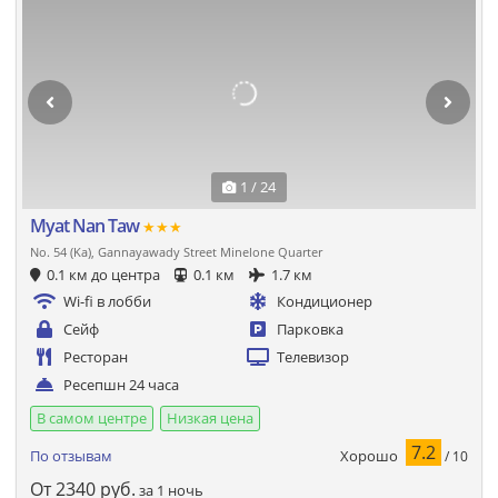
1 / 24
Myat Nan Taw
★★★
No. 54 (Ka), Gannayawady Street Minelone Quarter
0.1 км до центра
0.1 км
1.7 км
Wi-fi в лобби
Кондиционер
Сейф
Парковка
Ресторан
Телевизор
Ресепшн 24 часа
В самом центре
Низкая цена
7.2
Хорошо
По отзывам
/ 10
От
2340
руб.
за 1 ночь