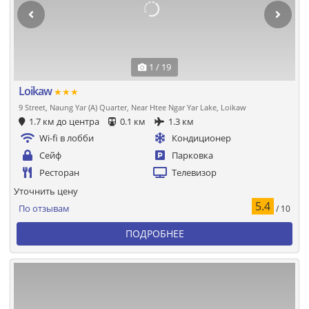
1 / 19
Loikaw
★★★
9 Street, Naung Yar (A) Quarter, Near Htee Ngar Yar Lake, Loikaw
1.7 км до центра
0.1 км
1.3 км
Wi-fi в лобби
Кондиционер
Сейф
Парковка
Ресторан
Телевизор
Уточнить цену
5.4
По отзывам
/ 10
ПОДРОБНЕЕ