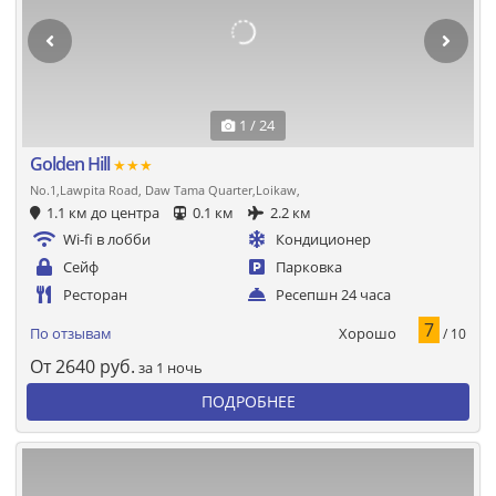
1 / 24
Golden Hill
★★★
No.1,Lawpita Road, Daw Tama Quarter,Loikaw,
1.1 км до центра
0.1 км
2.2 км
Wi-fi в лобби
Кондиционер
Сейф
Парковка
Ресторан
Ресепшн 24 часа
7
Хорошо
По отзывам
/ 10
От
2640
руб.
за 1 ночь
ПОДРОБНЕЕ