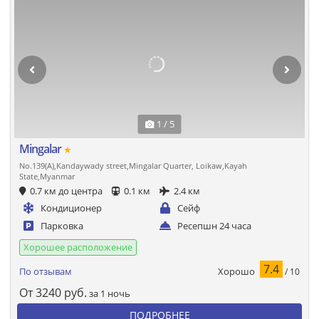
1 / 5
Mingalar
★
No.139(A),Kandaywady street,Mingalar Quarter, Loikaw,Kayah
State,Myanmar
0.7 км до центра
0.1 км
2.4 км
Кондиционер
Сейф
Парковка
Ресепшн 24 часа
Хорошее расположение
7.4
Хорошо
По отзывам
/ 10
От
3240
руб.
за 1 ночь
ПОДРОБНЕЕ