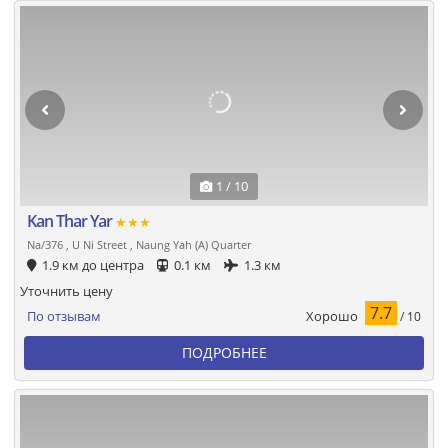
1 / 10
Kan Thar Yar
★★★
Na/376 , U Ni Street , Naung Yah (A) Quarter
1.9 км до центра
0.1 км
1.3 км
Уточнить цену
7.7
Хорошо
По отзывам
/ 10
ПОДРОБНЕЕ