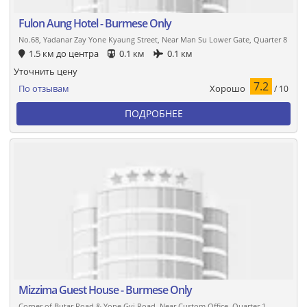
Fulon Aung Hotel - Burmese Only
No.68, Yadanar Zay Yone Kyaung Street, Near Man Su Lower Gate, Quarter 8
1.5 км до центра
0.1 км
0.1 км
Уточнить цену
7.2
Хорошо
По отзывам
/ 10
ПОДРОБНЕЕ
Mizzima Guest House - Burmese Only
Corner of Butar Road & Yone Gyi Road, Near Custom Office, Quarter 1