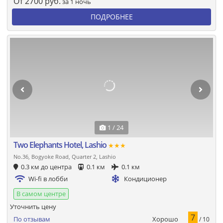
От
2700
руб.
за 1 ночь
ПОДРОБНЕЕ
1 / 24
Two Elephants Hotel, Lashio
★★★
No.36, Bogyoke Road, Quarter 2, Lashio
0.3 км до центра
0.1 км
0.1 км
Wi-fi в лобби
Кондиционер
В самом центре
Уточнить цену
7
Хорошо
По отзывам
/ 10