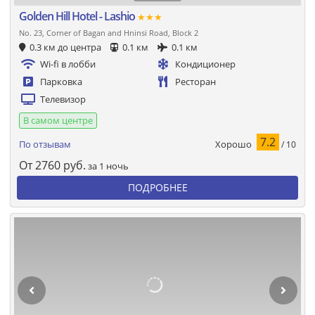
Golden Hill Hotel - Lashio
★★★
No. 23, Corner of Bagan and Hninsi Road, Block 2
0.3 км до центра
0.1 км
0.1 км
Wi-fi в лобби
Кондиционер
Парковка
Ресторан
Телевизор
В самом центре
7.2
Хорошо
По отзывам
/ 10
От
2760
руб.
за 1 ночь
ПОДРОБНЕЕ