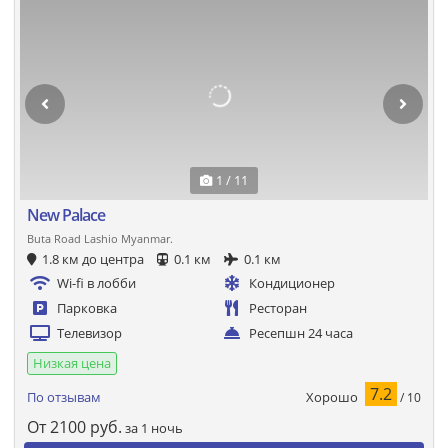
1 / 11
New Palace
Buta Road Lashio Myanmar.
1.8 км до центра
0.1 км
0.1 км
Wi-fi в лобби
Кондиционер
Парковка
Ресторан
Телевизор
Ресепшн 24 часа
Низкая цена
7.2
Хорошо
По отзывам
/ 10
От
2100
руб.
за 1 ночь