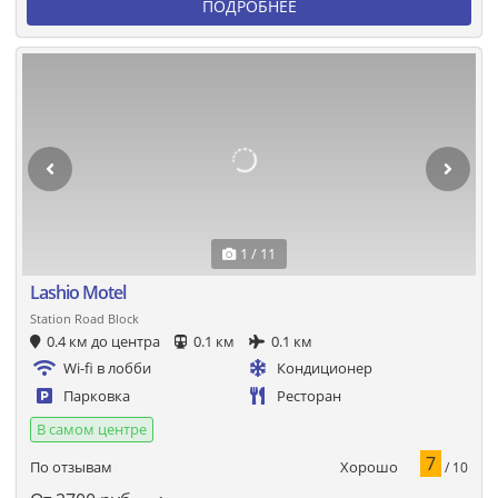
ПОДРОБНЕЕ
1 / 11
Lashio Motel
Station Road Block
0.4 км до центра
0.1 км
0.1 км
Wi-fi в лобби
Кондиционер
Парковка
Ресторан
В самом центре
7
Хорошо
По отзывам
/ 10