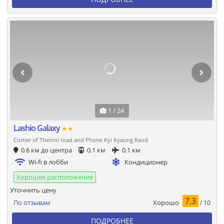
1 / 24
Lashio Galaxy
★★
Corner of Theinni road and Phone Kyi Kyaung Raod
0.6 км до центра
0.1 км
0.1 км
Wi-fi в лобби
Кондиционер
Хорошее расположение
Уточнить цену
7.3
Хорошо
По отзывам
/ 10
ПОДРОБНЕЕ