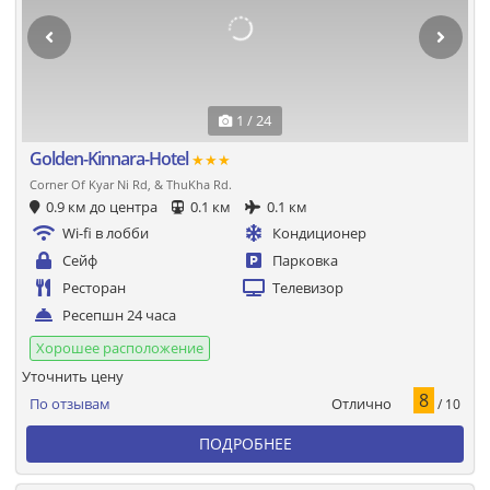
1 / 24
Golden-Kinnara-Hotel
★★★
Corner Of Kyar Ni Rd, & ThuKha Rd.
0.9 км до центра
0.1 км
0.1 км
Wi-fi в лобби
Кондиционер
Сейф
Парковка
Ресторан
Телевизор
Ресепшн 24 часа
Хорошее расположение
Уточнить цену
8
Отлично
По отзывам
/ 10
ПОДРОБНЕЕ