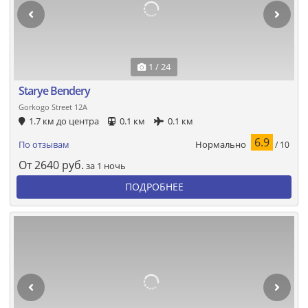
1 / 24
Starye Bendery
Gorkogo Street 12А
1.7 км до центра
0.1 км
0.1 км
6.9
Нормально
По отзывам
/ 10
От
2640
руб.
за 1 ночь
ПОДРОБНЕЕ