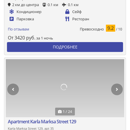
2 км до центра
0.1 км
0.1 км
Кондиционер
Сейф
Парковка
Ресторан
9.2
Превосходно
По отзывам
/ 10
От
3420
руб.
за 1 ночь
ПОДРОБНЕЕ
1 / 24
Apartment Karla Marksa Street 129
Karla Marksa Street 129, apt 35