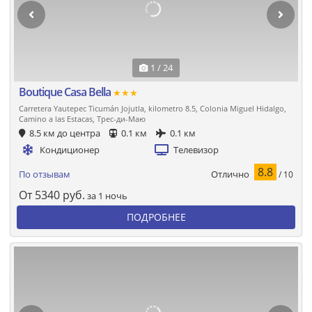
1 / 24
Boutique Casa Bella
★★★
Carretera Yautepec Ticumán Jojutla, kilometro 8.5, Colonia Miguel Hidalgo,
Camino a las Estacas, Трес-ди-Маю
8.5 км до центра
0.1 км
0.1 км
Кондиционер
Телевизор
8.8
Отлично
По отзывам
/ 10
От
5340
руб.
за 1 ночь
ПОДРОБНЕЕ