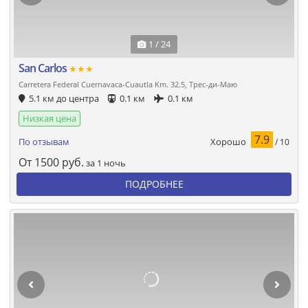
1 / 24
San Carlos
★★★
Carretera Federal Cuernavaca-Cuautla Km. 32.5, Трес-ди-Маю
5.1 км до центра
0.1 км
0.1 км
Низкая цена
7.9
Хорошо
По отзывам
/ 10
От
1500
руб.
за 1 ночь
ПОДРОБНЕЕ