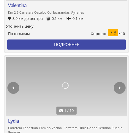
Valentina
Km 2.5 Carretera Oacalco Col Jacarandas, Яутепек
3.9 км до центра
0.1 км
0.1 км
Уточнить цену
7.3
Хорошо
По отзывам
/ 10
ПОДРОБНЕЕ
1 / 10
Lydia
Carretera Tepoztlan Camino Vecinal Carretera Libre Donde Termina Pueblo,
Яутепек