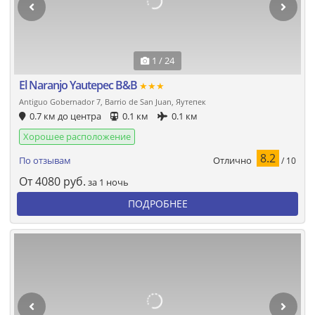
1 / 24
El Naranjo Yautepec B&B
★★★
Antiguo Gobernador 7, Barrio de San Juan, Яутепек
0.7 км до центра
0.1 км
0.1 км
Хорошее расположение
8.2
Отлично
По отзывам
/ 10
От
4080
руб.
за 1 ночь
ПОДРОБНЕЕ