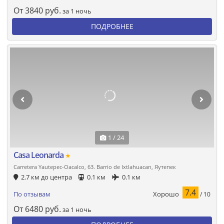
От
3840
руб.
за 1 ночь
ПОДРОБНЕЕ
1 / 24
Casa Leonarda
★
Carretera Yautepec-Oacalco, 63. Barrio de Ixtlahuacan, Яутепек
2.7 км до центра
0.1 км
0.1 км
7.4
Хорошо
По отзывам
/ 10
От
6480
руб.
за 1 ночь