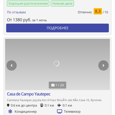
Хорошее расположение
Низкая цена
8.3
Отлично
По отзывам
/ 10
От
1380
руб.
за 1 ночь
ПОДРОБНЕЕ
1 / 24
Casa de Campo Yautepec
Carretera Yautepec-Jojutla Km 4 Fracc RincÃ³n del RÃ­o Casa 10, Яутепек
0.6 км до центра
0.1 км
0.1 км
Кондиционер
Телевизор