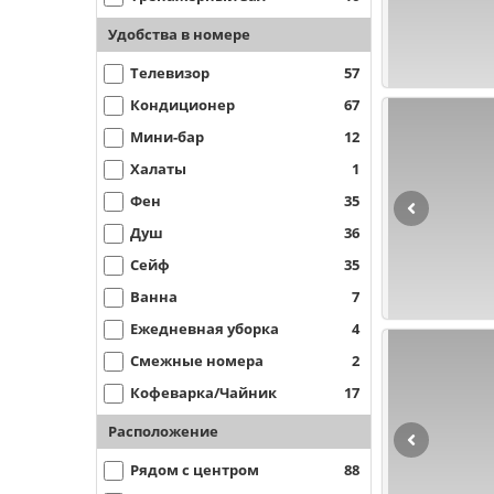
Удобства в номере
Телевизор
57
Кондиционер
67
Мини-бар
12
Халаты
1
Фен
35
Душ
36
Сейф
35
Ванна
7
Ежедневная уборка
4
Смежные номера
2
Кофеварка/Чайник
17
Расположение
Рядом с центром
88