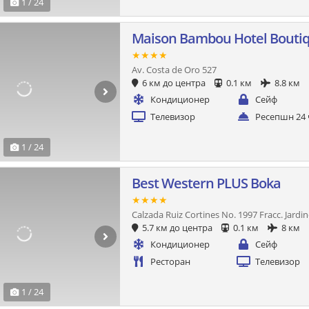
1 / 24
Maison Bambou Hotel Bouti
★★★★
Av. Costa de Oro 527
6 км до центра
0.1 км
8.8 км
Кондиционер
Сейф
Телевизор
Ресепшн 24 
1 / 24
Best Western PLUS Boka
★★★★
Calzada Ruiz Cortines No. 1997 Fracc. Jardin
5.7 км до центра
0.1 км
8 км
Кондиционер
Сейф
Ресторан
Телевизор
1 / 24