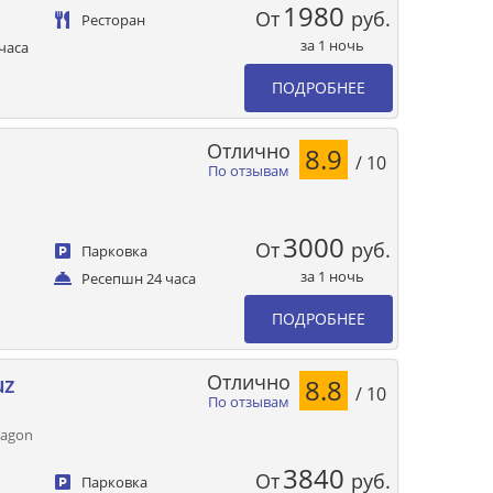
1980
От
руб.
Ресторан
за 1 ночь
часа
ПОДРОБНЕЕ
Отлично
8.9
/ 10
По отзывам
3000
От
руб.
Парковка
за 1 ночь
Ресепшн 24 часа
ПОДРОБНЕЕ
Отлично
uz
8.8
/ 10
По отзывам
Magon
3840
От
руб.
Парковка