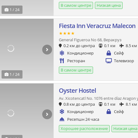
В самом центре
Низкая цена
1 / 24
Fiesta Inn Veracruz Malecon
★★★★
General Figueroa No 68, Веракруз
0.2 км до центра
0.1 км
8.5 км
Кондиционер
Сейф
Ресторан
Телевизор
В самом центре
1 / 24
Oyster Hostel
Av. Xicotencatl No. 1076 entre díaz Aragon
0.8 км до центра
0.1 км
8.1 км
Кондиционер
Сейф
Ресепшн 24 часа
Хорошее расположение
Низкая цена