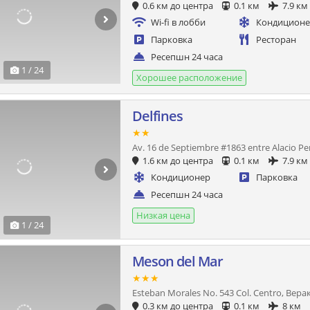
0.6 км до центра
0.1 км
7.9 км
Wi-fi в лобби
Кондицион
Парковка
Ресторан
Ресепшн 24 часа
1 / 24
Хорошее расположение
Delfines
★★
Av. 16 de Septiembre #1863 entre Alacio Pe
1.6 км до центра
0.1 км
7.9 км
Кондиционер
Парковка
Ресепшн 24 часа
Низкая цена
1 / 24
Meson del Mar
★★★
Esteban Morales No. 543 Col. Centro, Вера
0.3 км до центра
0.1 км
8 км