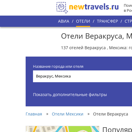
Поис
в Ро
АВИА
/
ОТЕЛИ
/
ТРАНСФЕР
/
СТ
Отели Веракруса, 
137 отелей Веракруса , Мексика: 
Название города или отеля
Показать дополнительные фильтры
»
»
Главная
Отели Мексики
Отели Веракруса
Популяр