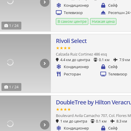
Кондиционер
Сейф
Телевизор
Ресепшн 24 
В самом центре
Низкая цена
1 / 24
Rivoli Select
★★★★
Calzada Ruiz Cortinez 486 esq
4.4 км до центра
0.1 км
7.9 км
Кондиционер
Сейф
Ресторан
Телевизор
1 / 24
DoubleTree by Hilton Veracr
★★★★
Boulevard Avila Camacho 707, Col. Flores 
1 км до центра
0.1 км
8.3 км
Кондиционер
Сейф