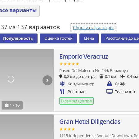
все варианты
137 из 137 вариантов
Сбросить фильтры
Популярность
Оценка гостей
Цена
Расстояние до ц
Emporio Veracruz
★★★★★
Paseo Del Malecon No 244, Веракруз
0.2 км до центра
0.1 км
8.4 км
Кондиционер
Сейф
Ресторан
Телевизор
В самом центре
1 / 10
Gran Hotel Diligencias
★★★★
1115 Independence Avenue Downtown, Ве