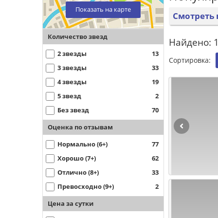
Показать на карте
Смотреть 
Количество звезд
Найдено: 
2 звезды
13
Сортировка:
3 звезды
33
4 звезды
19
5 звезд
2
Без звезд
70
Оценка по отзывам
Нормально (6+)
77
Хорошо (7+)
62
Отлично (8+)
33
Превосходно (9+)
2
Цена за сутки