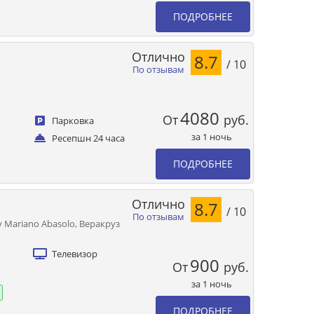
ПОДРОБНЕЕ
Отлично
8.7
/ 10
По отзывам
4080
От
руб.
Парковка
за 1 ночь
Ресепшн 24 часа
ПОДРОБНЕЕ
Отлично
8.7
/ 10
По отзывам
 y Mariano Abasolo, Веракруз
Телевизор
900
От
руб.
за 1 ночь
ПОДРОБНЕЕ