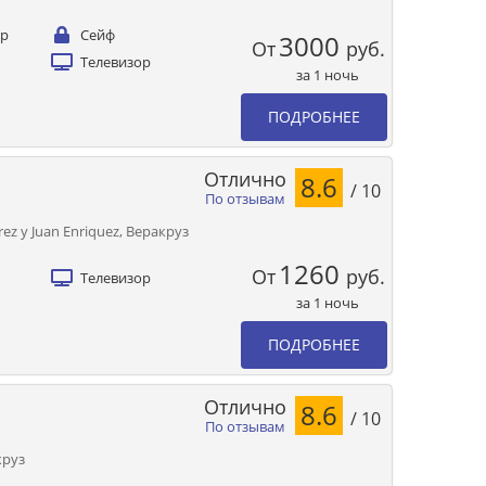
ер
Сейф
3000
От
руб.
Телевизор
за 1 ночь
ПОДРОБНЕЕ
Отлично
8.6
/ 10
По отзывам
rez y Juan Enriquez, Веракруз
1260
От
руб.
Телевизор
за 1 ночь
ПОДРОБНЕЕ
Отлично
8.6
/ 10
По отзывам
круз