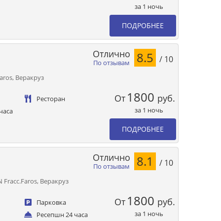
за 1 ночь
ПОДРОБНЕЕ
Отлично
8.5
/ 10
По отзывам
Faros, Веракруз
1800
От
руб.
Ресторан
за 1 ночь
часа
ПОДРОБНЕЕ
Отлично
8.1
/ 10
По отзывам
N Fracc.Faros, Веракруз
1800
От
руб.
Парковка
за 1 ночь
Ресепшн 24 часа