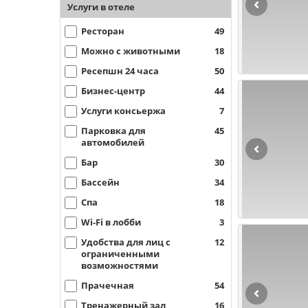
Услуги в отеле
Ресторан
49
Можно с животными
18
Ресепшн 24 часа
50
Бизнес-центр
44
Услуги консьержа
7
Парковка для
45
автомобилей
Бар
30
Бассейн
34
Спа
18
Wi-Fi в лобби
3
Удобства для лиц с
12
ограниченными
возможностями
Прачечная
54
Тренажерный зал
16