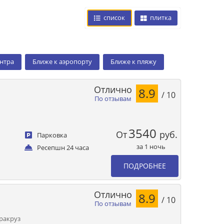
список
плитка
ентра
Ближе к аэропорту
Ближе к пляжу
Отлично
8.9
/ 10
По отзывам
3540
От
руб.
Парковка
за 1 ночь
Ресепшн 24 часа
ПОДРОБНЕЕ
Отлично
8.9
/ 10
По отзывам
ракруз