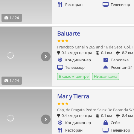
Ресторан
Телевизор
1 / 24
Baluarte
★★★
Francisco Canal n 265 and 16 de Sept. Col. 
0.1 км до центра
0.1 км
8.2 км
Кондиционер
Парковка
Телевизор
Ресепшн 24 
В самом центре
Низкая цена
1 / 24
Mar y Tierra
★★★
Cap, de Fragata Pedro Sainz De Baranda S/
0.4 км до центра
0.1 км
8.4 км
Кондиционер
Сейф
Ресторан
Телевизор