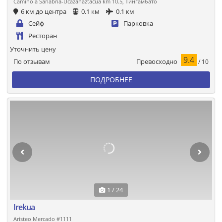
Camino a Sanabria-Ucazanaztacua km 10.5, Тингамбато
6 км до центра
0.1 км
0.1 км
Сейф
Парковка
Ресторан
Уточнить цену
9.4
Превосходно
По отзывам
/ 10
ПОДРОБНЕЕ
1 / 24
Irekua
Aristeo Mercado #1111