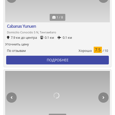
1 / 8
Cabanas Yunuen
Domicilio Conocido S N, Тингамбато
7.9 км до центра
0.1 км
0.1 км
Уточнить цену
7.5
Хорошо
По отзывам
/ 10
ПОДРОБНЕЕ