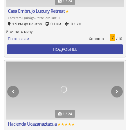
1 / 24
Casa Embrujo Luxury Retreat
★
Carretera Quiróga-Patzcuaro km10
1.9 км до центра
0.1 км
0.1 км
Уточнить цену
7
Хорошо
По отзывам
/ 10
ПОДРОБНЕЕ
1 / 24
Hacienda Ucazanaztacua
★★★★★