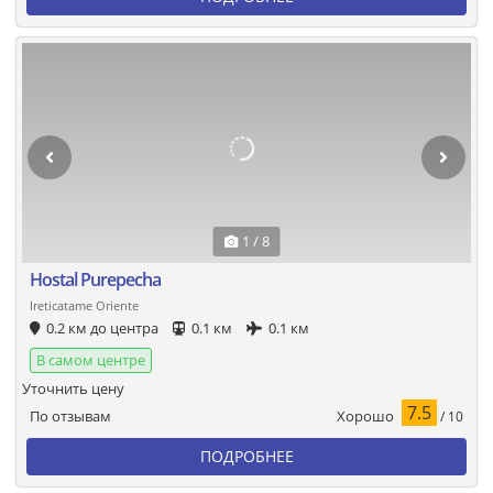
1 / 8
Hostal Purepecha
Ireticatame Oriente
0.2 км до центра
0.1 км
0.1 км
В самом центре
Уточнить цену
7.5
Хорошо
По отзывам
/ 10
ПОДРОБНЕЕ