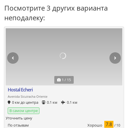
Посмотрите 3 других варианта
неподалеку:
1 / 15
Hostal Echeri
Avenida Sicuiracha Oriente
0 км до центра
0.1 км
0.1 км
В самом центре
Уточнить цену
7.8
Хорошо
По отзывам
/ 10