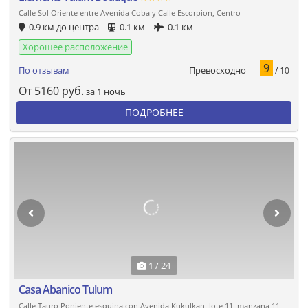
Calle Sol Oriente entre Avenida Coba y Calle Escorpion, Centro
0.9 км до центра
0.1 км
0.1 км
Хорошее расположение
9
Превосходно
По отзывам
/ 10
От
5160
руб.
за 1 ночь
ПОДРОБНЕЕ
1 / 24
Casa Abanico Tulum
Calle Tauro Poniente esquina con Avenida Kukulkan, lote 11, manzana 11