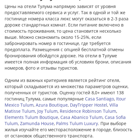
Цены на отели Тулума напрямую зависят от уровня
предоставляемого сервиса и услуг. Так в одной и той же
гостинице номера класса люкс могут оказаться в 2-3 раза
дороже стандартных комнат. Если питание включено в
стоимость проживания, то цена становится несколько
выше. Можно сэкономить около 15-25%, если
забронировать номер в гостинице, где требуется
предоплата. Размещения с опцией бесплатной отмены
бронирования обойдутся дороже. На отели в Тулуме
имеется полная информация об условиях брони, описания
номеров, фото и отзывы туристов.
Одним из важных критериев является рейтинг отеля,
который складывается из множества параметров оценки,
полученных от туристов. Оценку гостей 8,0+ имеют 138
гостиниц Тулума, самые популярные
Casa Santiago
,
Itour
Mexico Tulum
,
Azura Boutique
,
DayTripper Hostel
,
Villa
Matisse Tulum
,
Joy Tulum
,
Residence Robinson Tulum
,
Elements Tulum Boutique
,
Casa Abanico Tulum
,
Casa Sofia
Tulum
,
Zamunda House
,
Palms Tulum Luxury
. При выборе
жилья изучайте его месторасположение в городе, близость
от остановок общественного транспорта.