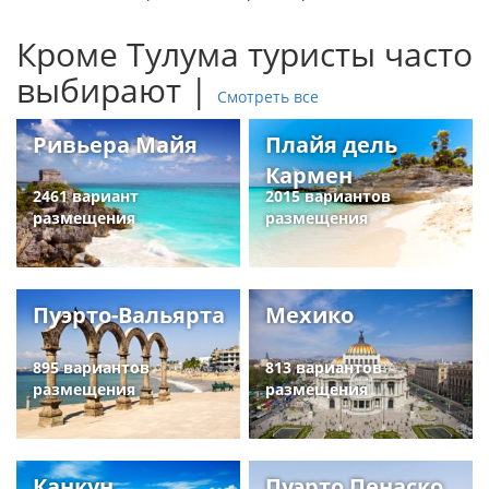
Кроме Тулума туристы часто
выбирают |
Смотреть все
Ривьера Майя
Плайя дель
Кармен
2461 вариант
2015 вариантов
размещения
размещения
Пуэрто-Вальярта
Мехико
895 вариантов
813 вариантов
размещения
размещения
Канкун
Пуэрто Пенаско