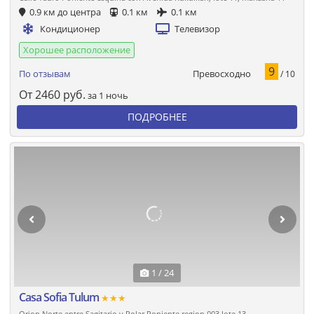
0.9 км до центра
0.1 км
0.1 км
Кондиционер
Телевизор
Хорошее расположение
9
Превосходно
По отзывам
/ 10
От
2460
руб.
за 1 ночь
ПОДРОБНЕЕ
1 / 24
Casa Sofia Tulum
★★★
Orion Norte entre Sagitario y Polar Poniente region 003 lote 13