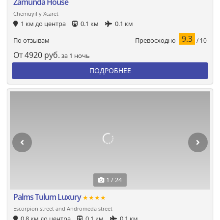
Zamunda House
Chemuyil y Xcaret
1 км до центра
0.1 км
0.1 км
9.3
Превосходно
По отзывам
/ 10
От
4920
руб.
за 1 ночь
ПОДРОБНЕЕ
1 / 24
Palms Tulum Luxury
★★★★
Escorpion street and Andromeda street
0.8 км до центра
0.1 км
0.1 км