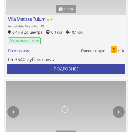
1 / 24
Villa Matisse Tulum
★★
Av Satelite Norte No. 19
0.4 км до центра
0.1 км
0.1 км
В самом центре
9
Превосходно
По отзывам
/ 10
От
3540
руб.
за 1 ночь
ПОДРОБНЕЕ