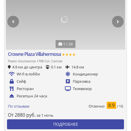
1 / 24
Crowne Plaza Villahermosa
★★★★
Paseo Usumacinta 1708 Col. Carrizal
4.9 км до центра
0.1 км
14.8 км
Wi-fi в лобби
Кондиционер
Сейф
Парковка
Ресторан
Телевизор
Ресепшн 24 часа
8.9
Отлично
По отзывам
/ 10
От
2880
руб.
за 1 ночь
ПОДРОБНЕЕ