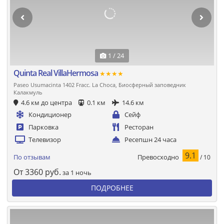
1 / 24
Quinta Real VillaHermosa
★★★★
Paseo Usumacinta 1402 Fracc. La Choca, Биосферный заповедник
Калакмуль
4.6 км до центра
0.1 км
14.6 км
Кондиционер
Сейф
Парковка
Ресторан
Телевизор
Ресепшн 24 часа
9.1
Превосходно
По отзывам
/ 10
От
3360
руб.
за 1 ночь
ПОДРОБНЕЕ