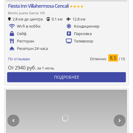
Fiesta Inn Villahermosa Cencali
★★★★
Benito Juarez Garcia 105
2.8 км до центра
0.1 км
12.8 км
Wi-fi в лобби
Кондиционер
Сейф
Парковка
Ресторан
Телевизор
Ресепшн 24 часа
8.5
Отлично
По отзывам
/ 10
От
2940
руб.
за 1 ночь
ПОДРОБНЕЕ