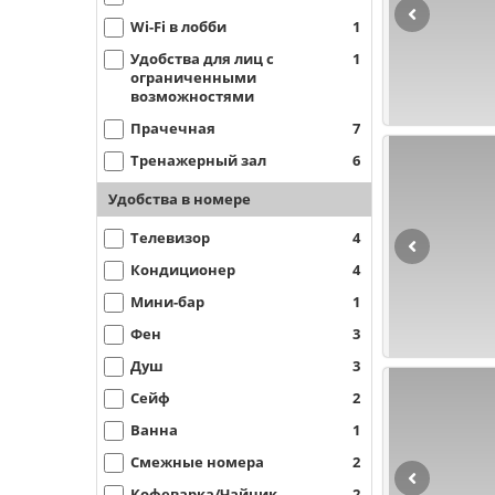
Wi-Fi в лобби
1
Удобства для лиц с
1
ограниченными
возможностями
Прачечная
7
Тренажерный зал
6
Удобства в номере
Телевизор
4
Кондиционер
4
Мини-бар
1
Фен
3
Душ
3
Сейф
2
Ванна
1
Смежные номера
2
Кофеварка/Чайник
2