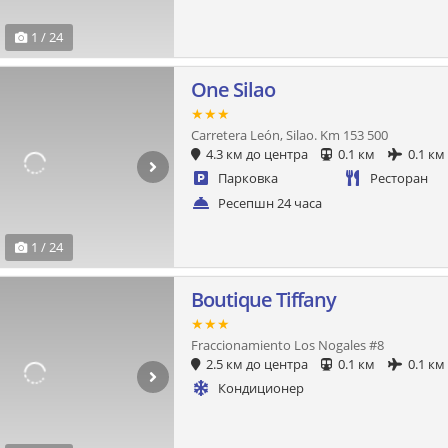
1 / 24
One Silao
★★★
Carretera León, Silao. Km 153 500
4.3 км до центра
0.1 км
0.1 км
Парковка
Ресторан
Ресепшн 24 часа
1 / 24
Boutique Tiffany
★★★
Fraccionamiento Los Nogales #8
2.5 км до центра
0.1 км
0.1 км
Кондиционер