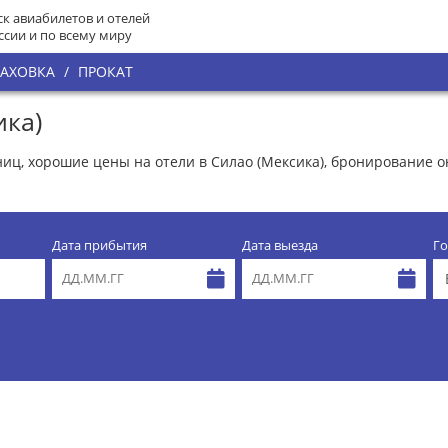
к авиабилетов и отелей
ссии и по всему миру
РАХОВКА
/
ПРОКАТ
ика)
иниц, хорошие цены на отели в Силао (Мексика), бронирование
Дата прибытия
Дата выезда
Го