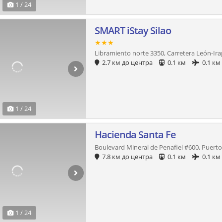
1 / 24
SMART iStay Silao
★★★
Libramiento norte 3350, Carretera León-Ir
2.7 км до центра
0.1 км
0.1 км
1 / 24
Hacienda Santa Fe
Boulevard Mineral de Penafiel #600, Puerto I
7.8 км до центра
0.1 км
0.1 км
1 / 24