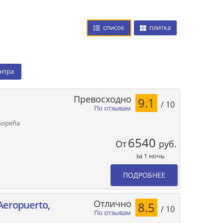
список
плитка
ентра
Превосходно
9.1
/ 10
По отзывам
 Sopeña
6540
От
руб.
за 1 ночь
ПОДРОБНЕЕ
Отлично
Aeropuerto,
8.5
/ 10
По отзывам