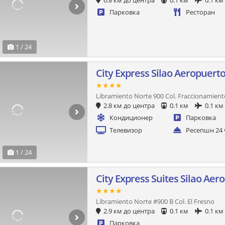
6.8 км до центра
0.1 км
0.1 км
Парковка
Ресторан
1 / 24
City Express Silao Aeropuert
★★★★
Libramiento Norte 900 Col. Fraccionamient
2.8 км до центра
0.1 км
0.1 км
Кондиционер
Парковка
Телевизор
Ресепшн 24 
1 / 24
City Express Suites Silao Aer
★★★★
Libramiento Norte #900 B Col. El Fresno
2.9 км до центра
0.1 км
0.1 км
Парковка