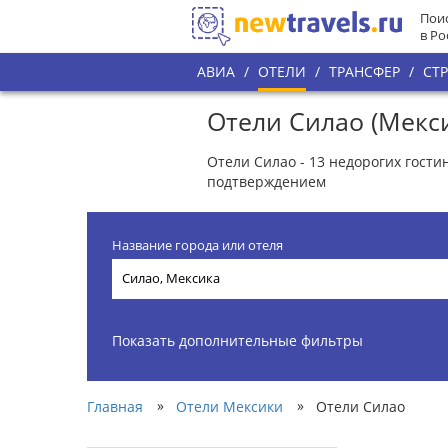
Поис
в Ро
АВИА
/
ОТЕЛИ
/
ТРАНСФЕР
/
СТ
Отели Силао (Мекс
Отели Силао - 13 недорогих гост
подтверждением
Название города или отеля
Показать дополнительные фильтры
»
»
Главная
Отели Мексики
Отели Силао