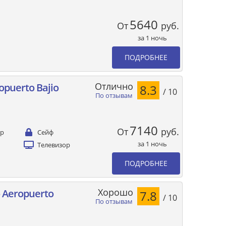
5640
От
руб.
за 1 ночь
ПОДРОБНЕЕ
Отлично
ropuerto Bajio
8.3
/ 10
По отзывам
7140
От
руб.
ер
Сейф
за 1 ночь
Телевизор
ПОДРОБНЕЕ
Хорошо
 Aeropuerto
7.8
/ 10
По отзывам