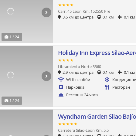
★★★★
Carr. 45 Leon Km. 152550 Pre
3.6 км до центра
0.1 км
0.1 км
1 / 24
Holiday Inn Express Silao-Ae
★★★★
Libramiento Norte 3360
2.9 км до центра
0.1 км
0.1 км
Wi-fi в лобби
Кондицион
Парковка
Ресторан
Ресепшн 24 часа
1 / 24
Wyndham Garden Silao Bajío
★★★★★
Carretera Silao-Leon Km. 5.5