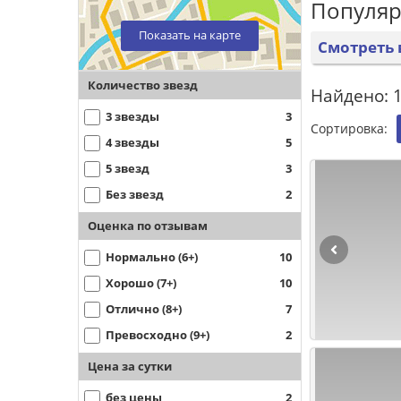
Популяр
Показать на карте
Смотреть 
Количество звезд
Найдено: 1
3 звезды
3
Сортировка:
4 звезды
5
5 звезд
3
Без звезд
2
Оценка по отзывам
Нормально (6+)
10
Хорошо (7+)
10
Отлично (8+)
7
Превосходно (9+)
2
Цена за сутки
без цены
2