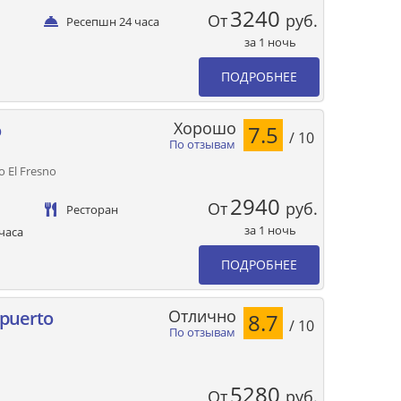
3240
От
руб.
Ресепшн 24 часа
за 1 ночь
ПОДРОБНЕЕ
Хорошо
o
7.5
/ 10
По отзывам
o El Fresno
2940
От
руб.
Ресторан
за 1 ночь
часа
ПОДРОБНЕЕ
Отлично
opuerto
8.7
/ 10
По отзывам
5280
От
руб.