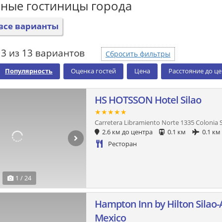
ные гостиницы города
все варианты
3 из 13 вариантов
Сбросить фильтры
Популярность
Оценка гостей
Цена
Расстояние до ц
HS HOTSSON Hotel Silao
★★★★★
Carretera Libramiento Norte 1335 Colonia
2.6 км до центра
0.1 км
0.1 км
Ресторан
1 / 24
Hampton Inn by Hilton Silao-
Mexico