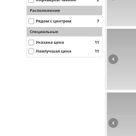
Расположение
Рядом с центром
7
Специальные
Указана цена
11
Наилучшая цена
11