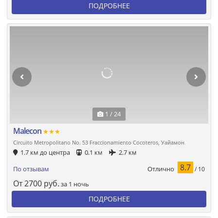
ПОДРОБНЕЕ
1 / 24
Malecon
★★★
Circuito Metropolitano No. 53 Fraccionamiento Cocoteros, Уайамон
1.7 км до центра
0.1 км
2.7 км
8.7
Отлично
По отзывам
/ 10
От
2700
руб.
за 1 ночь
ПОДРОБНЕЕ