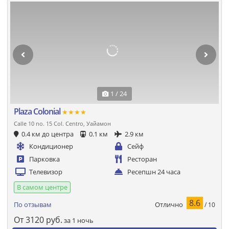
1 / 24
Plaza Colonial
★★★★
Calle 10 no. 15 Col. Centro, Уайамон
0.4 км до центра
0.1 км
2.9 км
Кондиционер
Сейф
Парковка
Ресторан
Телевизор
Ресепшн 24 часа
В самом центре
8.6
Отлично
По отзывам
/ 10
От
3120
руб.
за 1 ночь