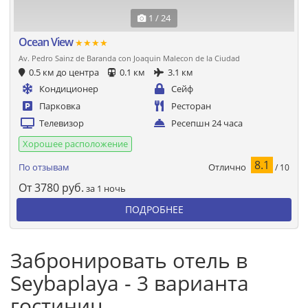
1 / 24
Ocean View
★★★★
Av. Pedro Sainz de Baranda con Joaquin Malecon de la Ciudad
0.5 км до центра
0.1 км
3.1 км
Кондиционер
Сейф
Парковка
Ресторан
Телевизор
Ресепшн 24 часа
Хорошее расположение
8.1
Отлично
По отзывам
/ 10
От
3780
руб.
за 1 ночь
ПОДРОБНЕЕ
Забронировать отель в
Seybaplaya - 3 варианта
гостиниц