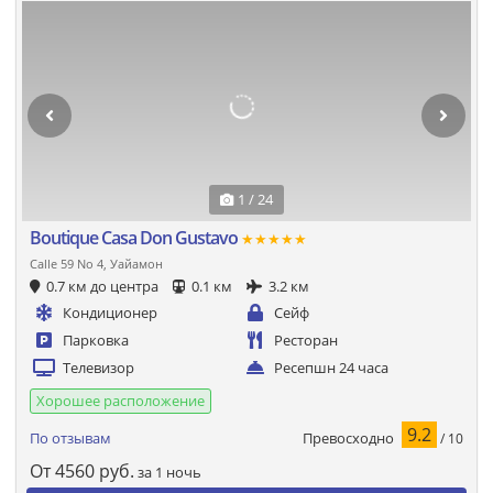
1 / 24
Boutique Casa Don Gustavo
★★★★★
Calle 59 No 4, Уайамон
0.7 км до центра
0.1 км
3.2 км
Кондиционер
Сейф
Парковка
Ресторан
Телевизор
Ресепшн 24 часа
Хорошее расположение
9.2
Превосходно
По отзывам
/ 10
От
4560
руб.
за 1 ночь