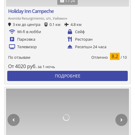
1 / 24
Holiday Inn Campeche
Avenida Resurgimiento, s/n, Уайамон
3 км до центра
0.1 км
4.8 км
Wi-fi в лобби
Сейф
Парковка
Ресторан
Телевизор
Ресепшн 24 часа
8.2
Отлично
По отзывам
/ 10
От
4020
руб.
за 1 ночь
ПОДРОБНЕЕ