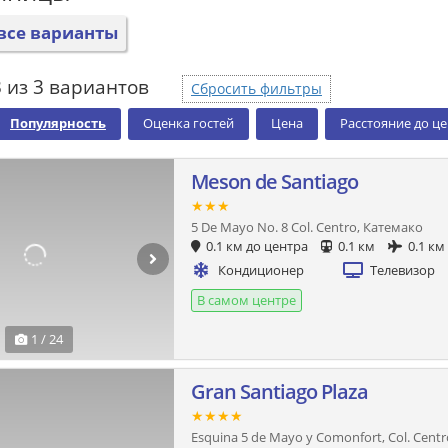
все варианты
 из 3 вариантов
Сбросить фильтры
Популярность
Оценка гостей
Цена
Расстояние до ц
Meson de Santiago
★★★
5 De Mayo No. 8 Col. Centro, Катемако
0.1 км до центра
0.1 км
0.1 км
Кондиционер
Телевизор
В самом центре
1 / 24
Gran Santiago Plaza
★★★★
Esquina 5 de Mayo y Comonfort, Col. Cent