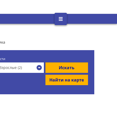
ика
сти
Искать
Взрослые (2)
Найти на карте