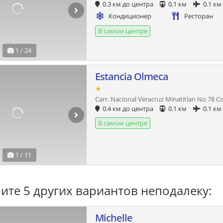
0.3 км до центра
0.1 км
0.1 км
Кондиционер
Ресторан
В самом центре
1 / 24
Estancia Olmeca
★
Carr. Nacional Veracruz Minatitlan No 78 Co
0.4 км до центра
0.1 км
0.1 км
В самом центре
1 / 11
ите 5 других вариантов неподалеку:
Michelle