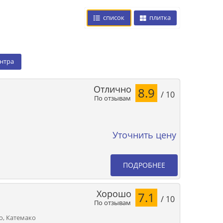
список
плитка
ентра
Отлично
8.9
/ 10
По отзывам
Уточнить цену
ПОДРОБНЕЕ
Хорошо
7.1
/ 10
По отзывам
ro, Катемако