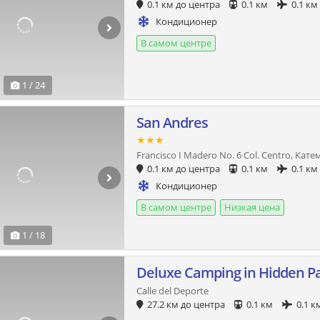
0.1 км до центра
0.1 км
0.1 км
Кондиционер
В самом центре
1 / 24
San Andres
★★★
Francisco I Madero No. 6 Col. Centro, Кат
0.1 км до центра
0.1 км
0.1 км
Кондиционер
В самом центре
Низкая цена
1 / 18
Deluxe Camping in Hidden P
Calle del Deporte
27.2 км до центра
0.1 км
0.1 к