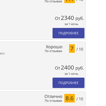
По отзывам
2340
От
руб.
за 1 ночь
ПОДРОБНЕЕ
Хорошо
7
/ 10
По отзывам
мако
2400
От
руб.
за 1 ночь
ПОДРОБНЕЕ
Отлично
8.6
/ 10
По отзывам