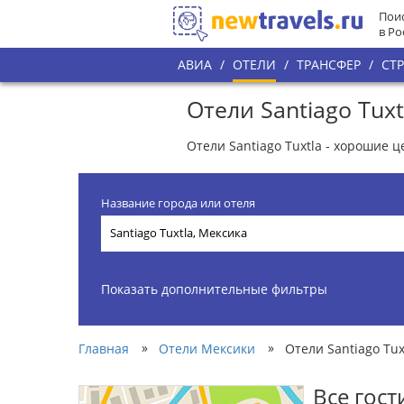
Поис
в Ро
АВИА
/
ОТЕЛИ
/
ТРАНСФЕР
/
СТ
Отели Santiago Tuxt
Отели Santiago Tuxtla - хорошие 
Название города или отеля
Показать дополнительные фильтры
»
»
Главная
Отели Мексики
Отели Santiago Tux
Все гос