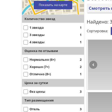
Показать на карте
Смотреть 
Количество звезд
Найдено: 3
1 звезда
1
Сортировка:
3 звезды
1
4 звезды
1
Оценка по отзывам
Нормально (6+)
2
Хорошо (7+)
2
Отлично (8+)
1
Цена за сутки
без цены
3
Тип размещения
Отель
3