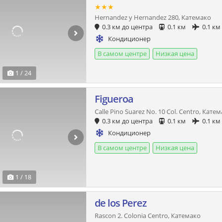
★★★
Hernandez y Hernandez 280, Катемако
0.3 км до центра
0.1 км
0.1 км
Кондиционер
В самом центре
Низкая цена
1 / 24
Figueroa
Calle Pino Suarez No. 10 Col. Centro, Кате
0.3 км до центра
0.1 км
0.1 км
Кондиционер
В самом центре
Низкая цена
1 / 18
de los Perez
Rascon 2. Colonia Centro, Катемако