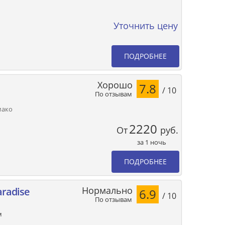
Уточнить цену
ПОДРОБНЕЕ
Хорошо
7.8
/ 10
По отзывам
емако
2220
От
руб.
за 1 ночь
ПОДРОБНЕЕ
Нормально
aradise
6.9
/ 10
По отзывам
м