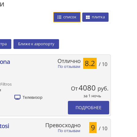
си
список
плитка
нтра
Ближе к аэропорту
Отлично
Zona
8.2
/ 10
По отзывам
Filtros
4080
От
руб.
м
за 1 ночь
Телевизор
ПОДРОБНЕЕ
Превосходно
tosi
9
/ 10
По отзывам