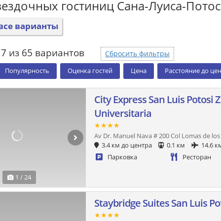
вездочных гостиниц Сана-Луиса-Пото
все варианты
7 из 65 вариантов
Сбросить фильтры
Популярность
Оценка гостей
Цена
Расстояние до це
City Express San Luis Potosi 
Universitaria
★★★★
Av Dr. Manuel Nava # 200 Col Lomas de los 
3.4 км до центра
0.1 км
14.6 к
Парковка
Ресторан
1 / 24
Staybridge Suites San Luis Po
★★★★