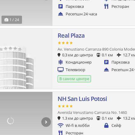
Парковка
Ресторан
Ресепшн 24 часа
1 / 24
Real Plaza
★★★★
Av. Venustiano Carranza 890 Colonia Mode
0.3 км до центра
0.1 км
12.7 к
Кондиционер
Парковка
Телевизор
Ресепшн 24 
В самом центре
NH San Luis Potosi
★★★★
Avenida Venustiano Carranza No. 1460
1.3 км до центра
0.1 км
13.2 к
Wi-fi в лобби
Сейф
Ресторан