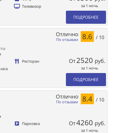
за 1 ночь
Телевизор
ПОДРОБНЕЕ
Отлично
8.6
/ 10
По отзывам
rna
м
2520
От
руб.
Ресторан
за 1 ночь
часа
ПОДРОБНЕЕ
Отлично
8.4
/ 10
По отзывам
м
4260
От
руб.
Парковка
за 1 ночь