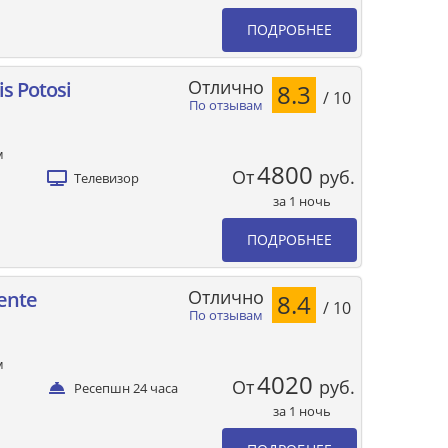
ПОДРОБНЕЕ
Отлично
is Potosi
8.3
/ 10
По отзывам
м
4800
От
руб.
Телевизор
за 1 ночь
ПОДРОБНЕЕ
Отлично
iente
8.4
/ 10
По отзывам
м
4020
От
руб.
Ресепшн 24 часа
за 1 ночь