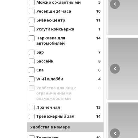
Можно с животными
5
Ресепшн 24 часа
10
Бизнес-центр
11
Услуги консьержа
1
Парковка для
14
автомобилей
Бар
7
Бассейн
8
Спа
6
Wi-Fi в лобби
4
Удобства для лиц с
0
ограниченными
возможностями
Прачечная
13
Тренажерный зал
14
Удобства в номере
Телевизор
10