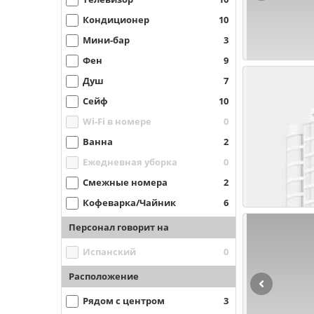
Кондиционер
10
Мини-бар
3
Фен
9
Душ
7
Сейф
10
Wi-Fi в номере
0
Ванна
2
Ежедневная уборка
0
Смежные номера
2
Кофеварка/Чайник
6
Персонал говорит на
Испанский
0
Расположение
Рядом с центром
3