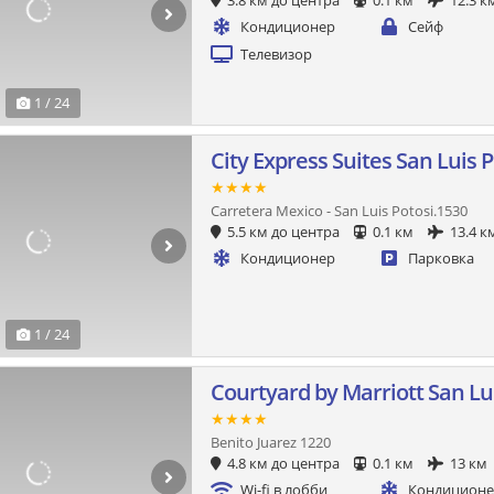
3.8 км до центра
0.1 км
12.3 к
Кондиционер
Сейф
Телевизор
1 / 24
City Express Suites San Luis P
★★★★
Carretera Mexico - San Luis Potosi.1530
5.5 км до центра
0.1 км
13.4 к
Кондиционер
Парковка
1 / 24
Courtyard by Marriott San Lu
★★★★
Benito Juarez 1220
4.8 км до центра
0.1 км
13 км
Wi-fi в лобби
Кондицион