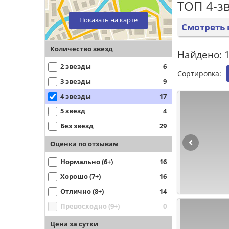
ТОП 4-з
Показать на карте
Смотреть 
Количество звезд
Найдено: 1
2 звезды
6
Сортировка:
3 звезды
9
4 звезды
17
5 звезд
4
Без звезд
29
Оценка по отзывам
Нормально (6+)
16
Хорошо (7+)
16
Отлично (8+)
14
Превосходно (9+)
0
Цена за сутки