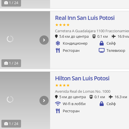
1 / 24
Real Inn San Luis Potosi
★★★★
Carretera A Guadalajara 1100 Fraccionami
5.6 км до центра
0.1 км
16.9 к
Кондиционер
Сейф
Ресторан
Телевизор
1 / 24
Hilton San Luis Potosi
★★★★
Avenida Real de Lomas No. 1000
5 км до центра
0.1 км
16.3 км
Wi-fi в лобби
Сейф
Ресторан
1 / 24