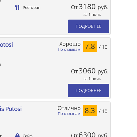
м
3180
От
руб.
Ресторан
за 1 ночь
ПОДРОБНЕЕ
Хорошо
otosi
7.8
/ 10
По отзывам
м
3060
От
руб.
за 1 ночь
ПОДРОБНЕЕ
Отлично
is Potosi
8.3
/ 10
По отзывам
6300
От
руб.
ер
Сейф