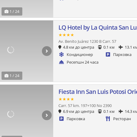
1 / 24
LQ Hotel by La Quinta San Lu
★★★★
Av. Benito Juárez 1230 B Carr. 57
4.8 км до центра
0.1 км
13.1 к
Кондиционер
Парковка
Ресепшн 24 часа
1 / 24
Fiesta Inn San Luis Potosi Or
★★★★
Carr. 57 km. 197+100 No 2390
6.9 км до центра
0.1 км
14.3 к
Парковка
Ресторан