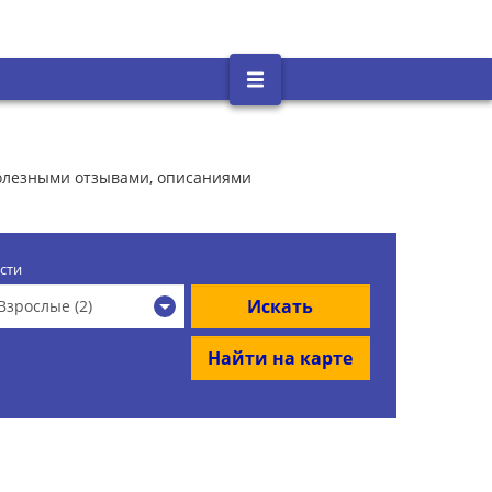
полезными отзывами, описаниями
сти
Искать
Взрослые (2)
Найти на карте