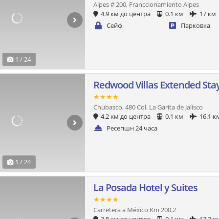
Alpes # 200, Franccionamiento Alpes
4.9 км до центра
0.1 км
17 км
Сейф
Парковка
1 / 24
Redwood Villas Extended St
★★★★
Chubasco, 480 Col. La Garita de Jalisco
4.2 км до центра
0.1 км
16.1 к
Ресепшн 24 часа
1 / 24
La Posada Hotel y Suites
★★★★
Carretera a México Km 200.2