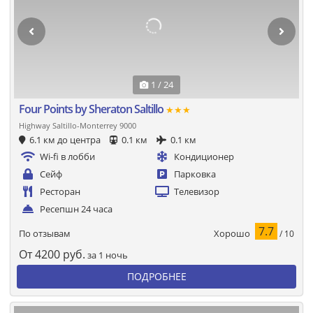
1 / 24
Four Points by Sheraton Saltillo
★★★
Highway Saltillo-Monterrey 9000
6.1 км до центра
0.1 км
0.1 км
Wi-fi в лобби
Кондиционер
Сейф
Парковка
Ресторан
Телевизор
Ресепшн 24 часа
7.7
Хорошо
По отзывам
/ 10
От
4200
руб.
за 1 ночь
ПОДРОБНЕЕ