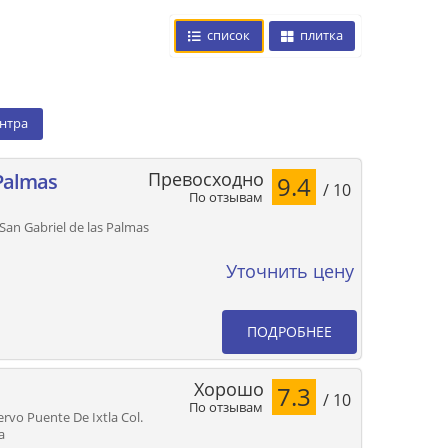
список
плитка
ентра
Превосходно
 Palmas
9.4
/ 10
По отзывам
San Gabriel de las Palmas
Уточнить цену
ПОДРОБНЕЕ
Хорошо
7.3
/ 10
По отзывам
vo Puente De Ixtla Col.
а