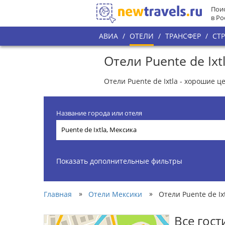
Поис
в Ро
АВИА
/
ОТЕЛИ
/
ТРАНСФЕР
/
СТ
Отели Puente de Ixt
Отели Puente de Ixtla - хорошие ц
Название города или отеля
Показать дополнительные фильтры
»
»
Главная
Отели Мексики
Отели Puente de Ix
Все гос