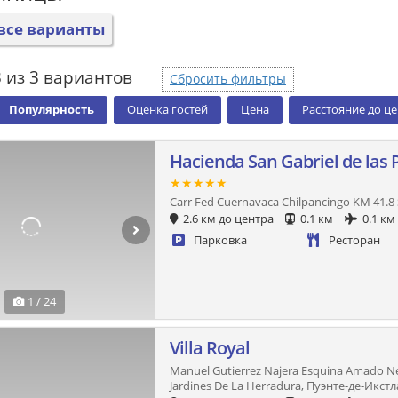
все варианты
 из 3 вариантов
Сбросить фильтры
Популярность
Оценка гостей
Цена
Расстояние до ц
Hacienda San Gabriel de las
★★★★★
Carr Fed Cuernavaca Chilpancingo KM 41.8 
2.6 км до центра
0.1 км
0.1 км
Парковка
Ресторан
1 / 24
Villa Royal
Manuel Gutierrez Najera Esquina Amado Ner
Jardines De La Herradura, Пуэнте-де-Икстл