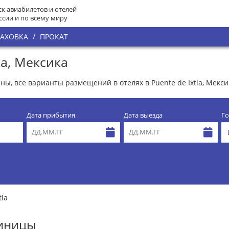
к авиабилетов и отелей
ссии и по всему миру
РАХОВКА
/
ПРОКАТ
la, Мексика
ены, все варианты размещений в отелях в Puente de Ixtla, Мекси
Дата прибытия
Дата выезда
Го
tla
тиницы