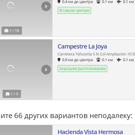
0.4 км до центра
0.1 км
0.1 км
В самом центре
1 / 18
Campestre La Joya
Carretera Tehuixtla S N Col Ampliación 10
0.9 км до центра
0.1 км
0.1 км
Хорошее расположение
1 / 9
ите 66 других вариантов неподалеку:
Hacienda Vista Hermosa