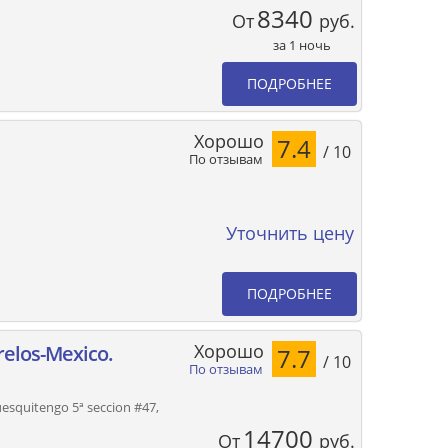
8340
От
руб.
за 1 ночь
ПОДРОБНЕЕ
Хорошо
7.4
/ 10
По отзывам
Уточнить цену
ПОДРОБНЕЕ
Хорошо
elos-Mexico.
7.7
/ 10
По отзывам
esquitengo 5ª seccion #47,
14700
От
руб.