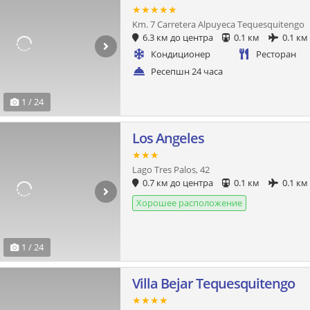
★★★★★
Km. 7 Carretera Alpuyeca Tequesquitengo
6.3 км до центра
0.1 км
0.1 км
Кондиционер
Ресторан
Ресепшн 24 часа
1 / 24
Los Angeles
★★★
Lago Tres Palos, 42
0.7 км до центра
0.1 км
0.1 км
Хорошее расположение
1 / 24
Villa Bejar Tequesquitengo
★★★★