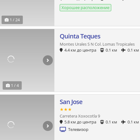
Хорошее расположение
1 / 24
Quinta Teques
Montes Urales S N Col. Lomas Tropicales
4.4 км до центра
0.1 км
0.1 км
1 / 4
San Jose
★★★
Carretera Xoxocotla 9
5.8 км до центра
0.1 км
0.1 км
Телевизор