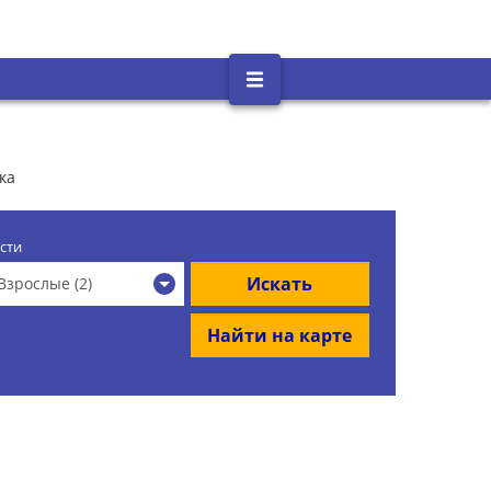
ка
сти
Искать
Взрослые (2)
Найти на карте