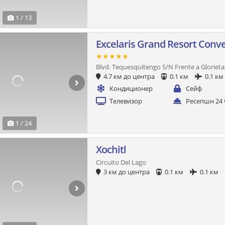
1 / 13
Excelaris Grand Resort Conv
★★★★★
Blvd. Tequesquitengo S/N Frente a Glorieta
4.7 км до центра
0.1 км
0.1 км
Кондиционер
Сейф
Телевизор
Ресепшн 24 
1 / 24
Xochitl
Circuito Del Lago
3 км до центра
0.1 км
0.1 км