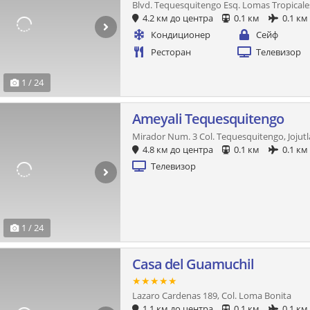
Blvd. Tequesquitengo Esq. Lomas Tropicale
4.2 км до центра
0.1 км
0.1 км
Кондиционер
Сейф
Ресторан
Телевизор
1 / 24
Ameyali Tequesquitengo
Mirador Num. 3 Col. Tequesquitengo, Jojutl
4.8 км до центра
0.1 км
0.1 км
Телевизор
1 / 24
Casa del Guamuchil
★★★★★
Lazaro Cardenas 189, Col. Loma Bonita
1.1 км до центра
0.1 км
0.1 км