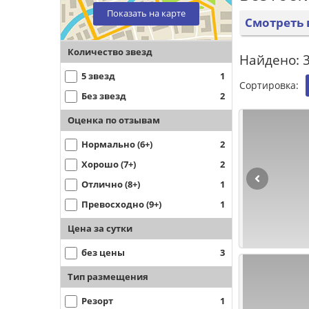
Показать на карте
Смотреть 
Количество звезд
Найдено: 3
5 звезд
1
Сортировка:
Без звезд
2
Оценка по отзывам
Нормально (6+)
2
Хорошо (7+)
2
Отлично (8+)
1
Превосходно (9+)
1
Цена за сутки
без цены
3
Тип размещения
Резорт
1