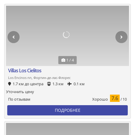
1 / 4
Villas Los Cielitos
Los Encinos nn, Фортин-де-лас-Флорес
1.7 км до центра
1.3 км
0.1 км
Уточнить цену
7.6
Хорошо
По отзывам
/ 10
ПОДРОБНЕЕ