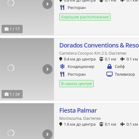
0.8 км до центра
0.1 км
0.1 км
Ресторан
Хорошее расположение
1 / 17
Dorados Conventions & Reso
Carretera Cocoyoc Km 2.5, Оастепек
0.4 км до центра
0.1 км
0.1 км
Кондиционер
Сейф
Ресторан
Телевизор
В самом центре
1 / 24
Fiesta Palmar
Moctezuma, Оастепек
1.6 км до центра
0.1 км
0.1 км