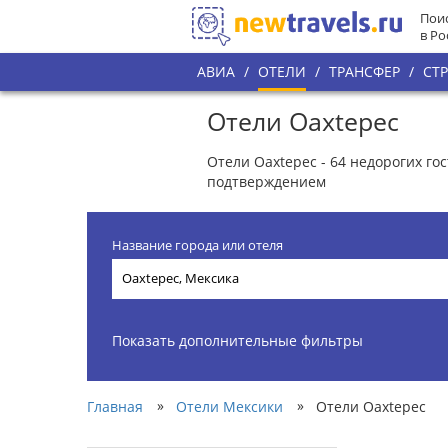
Поис
в Ро
АВИА
/
ОТЕЛИ
/
ТРАНСФЕР
/
СТ
Отели Oaxtepec
Отели Oaxtepec - 64 недорогих г
подтверждением
Название города или отеля
Показать дополнительные фильтры
»
»
Главная
Отели Мексики
Отели Oaxtepec