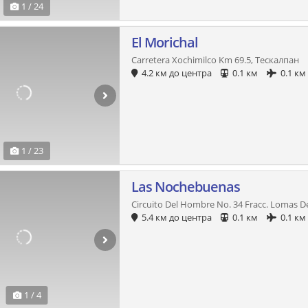
1 / 24
El Morichal
Carretera Xochimilco Km 69.5, Тескалпан
4.2 км до центра
0.1 км
0.1 км
1 / 23
Las Nochebuenas
Circuito Del Hombre No. 34 Fracc. Lomas 
5.4 км до центра
0.1 км
0.1 км
1 / 4