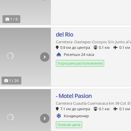
1 / 8
del Rio
Carretera- Oaxtepec-Cocoyoc S/n; Junto al
0.9 км до центра
0.1 км
0.1 км
Ресепшн 24 часа
Хорошее расположение
1 / 24
- Motel Pasion
Carretera Cuautla Cuernavaca km 39 Col. El
7.1 км до центра
0.1 км
0.1 км
Кондиционер
Низкая цена