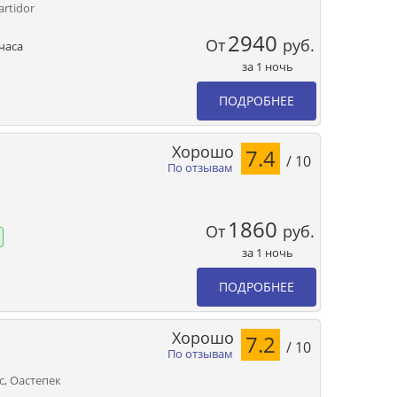
artidor
2940
От
руб.
часа
за 1 ночь
ПОДРОБНЕЕ
Хорошо
7.4
/ 10
По отзывам
1860
От
руб.
за 1 ночь
ПОДРОБНЕЕ
Хорошо
7.2
/ 10
По отзывам
c, Оастепек