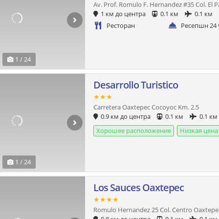
Av. Prof. Romulo F. Hernandez #35 Col. El P
1 км до центра
0.1 км
0.1 км
Ресторан
Ресепшн 24 
1 / 24
Desarrollo Turistico
★★★
Carretera Oaxtepec Cocoyoc Km. 2.5
0.9 км до центра
0.1 км
0.1 км
Хорошее расположение
Низкая цена
1 / 24
Los Sauces Oaxtepec
★★★★
Romulo Hernandez 25 Col. Centro Oaxtepe