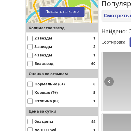
Популяр
Показать на карте
Смотреть 
Количество звезд
Найдено: 6
2 звезды
1
Сортировка:
3 звезды
2
4 звезды
1
Без звезд
60
Оценка по отзывам
Нормально (6+)
8
Хорошо (7+)
5
Отлично (8+)
1
Цена за сутки
без цены
44
до 1000 руб.
1