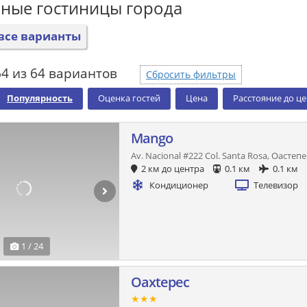
ные гостиницы города
все варианты
4 из 64 вариантов
Сбросить фильтры
Популярность
Оценка гостей
Цена
Расстояние до ц
Mango
Av. Nacional #222 Col. Santa Rosa, Оастепе
2 км до центра
0.1 км
0.1 км
Кондиционер
Телевизор
1 / 24
Oaxtepec
★★★