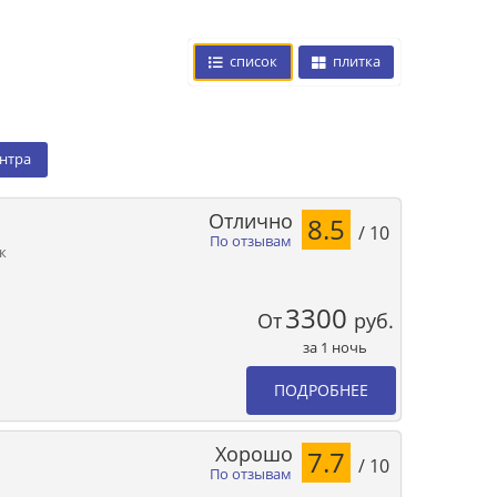
список
плитка
ентра
Отлично
8.5
/ 10
По отзывам
к
3300
От
руб.
за 1 ночь
ПОДРОБНЕЕ
Хорошо
7.7
/ 10
По отзывам