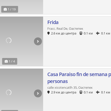
1 / 19
Frida
Fracc. Real De, Оастепек
2.6 км до центра
0.1 км
0.1 км
1 / 4
Casa Paraiso fin de semana p
personas
calle xicotencatlh 35, Оастепек
2.9 км до центра
0.1 км
0.1 км