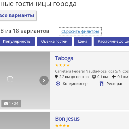
ные гостиницы города
все варианты
8 из 18 вариантов
Сбросить фильтры
Популярность
Оценка гостей
Цена
Расстояние до ц
Taboga
★★★★
Carretera Federal Nautla-Poza Rica S/N Co
2.2 км до центра
0.1 км
0.1 км
Кондиционер
Ресторан
1 / 24
Bon Jesus
★★★★