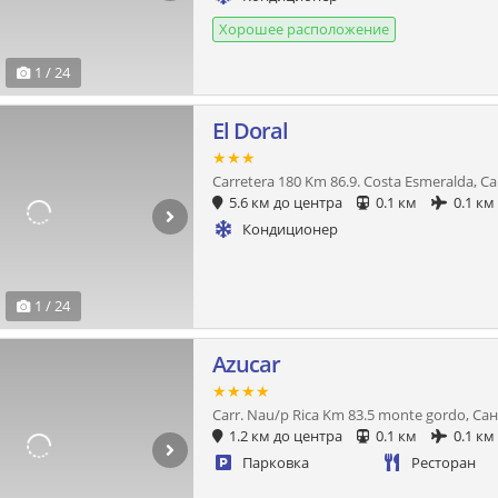
Хорошее расположение
1 / 24
El Doral
★★★
Carretera 180 Km 86.9. Costa Esmeralda, С
5.6 км до центра
0.1 км
0.1 км
Кондиционер
1 / 24
Azucar
★★★★
Carr. Nau/p Rica Km 83.5 monte gordo, Са
1.2 км до центра
0.1 км
0.1 км
Парковка
Ресторан