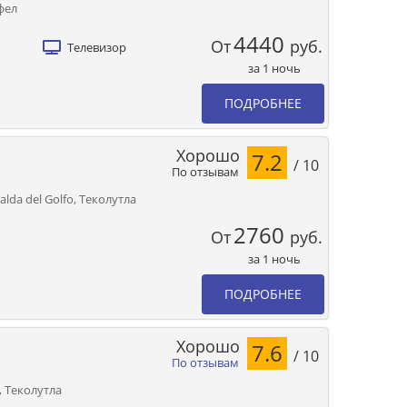
афел
4440
От
руб.
Телевизор
за 1 ночь
ПОДРОБНЕЕ
Хорошо
7.2
/ 10
По отзывам
alda del Golfo, Теколутла
2760
От
руб.
за 1 ночь
ПОДРОБНЕЕ
Хорошо
7.6
/ 10
По отзывам
8, Теколутла