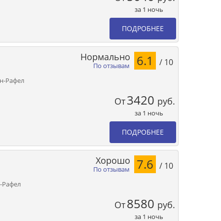
за 1 ночь
ПОДРОБНЕЕ
Нормально
6.1
/ 10
По отзывам
ан-Рафел
3420
От
руб.
за 1 ночь
ПОДРОБНЕЕ
Хорошо
7.6
/ 10
По отзывам
н-Рафел
8580
От
руб.
за 1 ночь