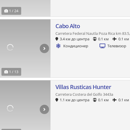
1 / 24
Cabo Alto
Carretera Federal Nautla Poza Rica km 83.
3.4 км до центра
0.1 км
0.1 км
Кондиционер
Телевизор
1 / 13
Villas Rusticas Hunter
Carretera Costera del Golfo 3443a
1.1 км до центра
0.1 км
0.1 км