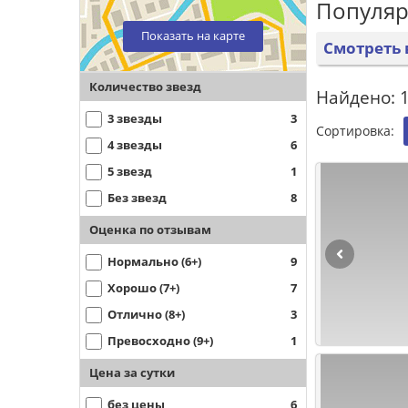
Популяр
Показать на карте
Смотреть 
Количество звезд
Найдено: 1
3 звезды
3
Сортировка:
4 звезды
6
5 звезд
1
Без звезд
8
Оценка по отзывам
Нормально (6+)
9
Хорошо (7+)
7
Отлично (8+)
3
Превосходно (9+)
1
Цена за сутки
без цены
6