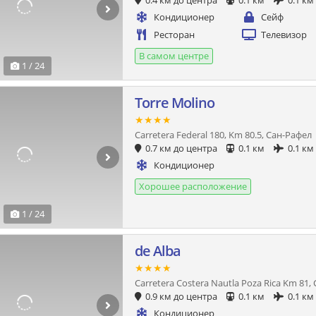
0.4 км до центра
0.1 км
0.1 км
Кондиционер
Сейф
Ресторан
Телевизор
В самом центре
1 / 24
Torre Molino
★★★★
Carretera Federal 180, Km 80.5, Сан-Рафел
0.7 км до центра
0.1 км
0.1 км
Кондиционер
Хорошее расположение
1 / 24
de Alba
★★★★
Carretera Costera Nautla Poza Rica Km 81,
0.9 км до центра
0.1 км
0.1 км
Кондиционер