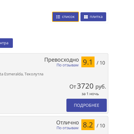
список
плитка
ентра
Превосходно
9.1
/ 10
По отзывам
sta Esmeralda, Теколутла
3720
От
руб.
за 1 ночь
ПОДРОБНЕЕ
Отлично
8.2
/ 10
По отзывам