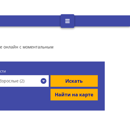
ние онлайн с моментальным
сти
Искать
Взрослые (2)
Найти на карте