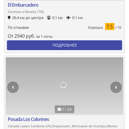
El Embarcadero
Carretera a Morelia 1756
26.4 км до центра
0.1 км
0.1 км
7.5
Хорошо
По отзывам
/ 10
От
2940
руб.
за 1 ночь
ПОДРОБНЕЕ
1 / 24
Posada Los Colorines
Calzada Lazaro Cardenas S/N,Zinapecuaro, Michoacan de Ocampo,Mexico