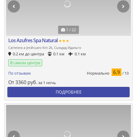
1 / 22
Los Azufres Spa Natural
★★★
Carretera a Jeráhuaro Km 26, Сьюдад Идальго
0.2 км до центра
0.1 км
0.1 км
В самом центре
6.9
Нормально
По отзывам
/ 10
От
3360
руб.
за 1 ночь
ПОДРОБНЕЕ