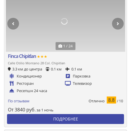
1 / 24
Finca Chipitlan
★★★
Calle Otilio Montano 28 Col. Chipitlan
3.3 км до центра
0.1 км
0.1 км
Кондиционер
Парковка
Ресторан
Телевизор
Ресепшн 24 часа
8.8
Отлично
По отзывам
/ 10
От
3840
руб.
за 1 ночь
ПОДРОБНЕЕ