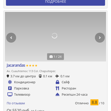
ПОДРОБНЕЕ
1 / 24
Jacarandas
★★★★
Av. Cuauhtemoc 113 Col. Chapultepec
3.7 км до центра
0.1 км
0.1 км
Кондиционер
Сейф
Парковка
Ресторан
Телевизор
Ресепшн 24 часа
8.8
Отлично
По отзывам
/ 10
От
5520
руб.
за 1 ночь