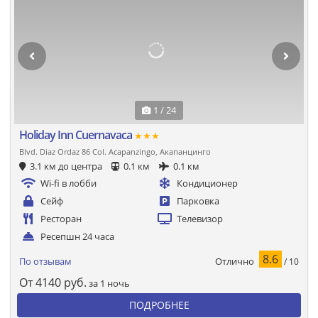
1 / 24
Holiday Inn Cuernavaca
★★★
Blvd. Diaz Ordaz 86 Col. Acapanzingo, Акапанцинго
3.1 км до центра
0.1 км
0.1 км
Wi-fi в лобби
Кондиционер
Сейф
Парковка
Ресторан
Телевизор
Ресепшн 24 часа
8.6
Отлично
По отзывам
/ 10
От
4140
руб.
за 1 ночь
ПОДРОБНЕЕ