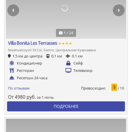
1 / 24
Villa Bonita Les Terrasses
★★★★
Nezahualcoyotl 33 Col. Centro, Центральная Куэрнавака
1.5 км до центра
0.1 км
0.1 км
Кондиционер
Сейф
Ресторан
Телевизор
Ресепшн 24 часа
9
Превосходно
По отзывам
/ 10
От
4980
руб.
за 1 ночь
ПОДРОБНЕЕ