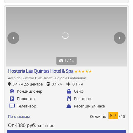
1 / 24
Hosteria Las Quintas Hotel & Spa
★★★★★
Avenida Gustavo Diaz Ordaz 9 Colonia Cantarranas
3.4 км до центра
0.1 км
0.1 км
Кондиционер
Сейф
Парковка
Ресторан
Телевизор
Ресепшн 24 часа
8.7
Отлично
По отзывам
/ 10
От
4380
руб.
за 1 ночь