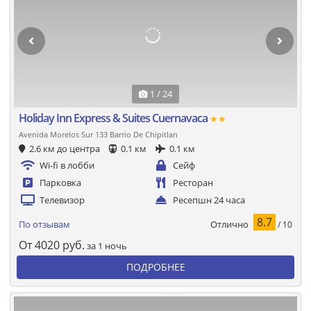
1 / 24
Holiday Inn Express & Suites Cuernavaca
★★
Avenida Morelos Sur 133 Barrio De Chipitlan
2.6 км до центра
0.1 км
0.1 км
Wi-fi в лобби
Сейф
Парковка
Ресторан
Телевизор
Ресепшн 24 часа
8.7
Отлично
По отзывам
/ 10
От
4020
руб.
за 1 ночь
ПОДРОБНЕЕ