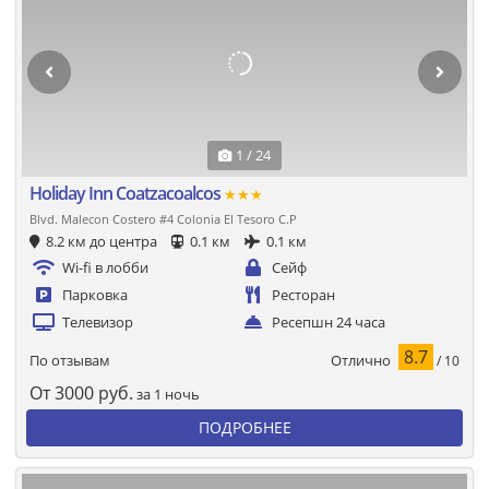
1 / 24
Holiday Inn Coatzacoalcos
★★★
Blvd. Malecon Costero #4 Colonia El Tesoro C.P
8.2 км до центра
0.1 км
0.1 км
Wi-fi в лобби
Сейф
Парковка
Ресторан
Телевизор
Ресепшн 24 часа
8.7
Отлично
По отзывам
/ 10
От
3000
руб.
за 1 ночь
ПОДРОБНЕЕ