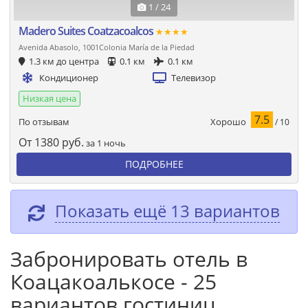
1 / 24
Madero Suites Coatzacoalcos
★★★★
Avenida Abasolo, 1001Colonia María de la Piedad
1.3 км до центра
0.1 км
0.1 км
Кондиционер
Телевизор
Низкая цена
7.5
Хорошо
По отзывам
/ 10
От
1380
руб.
за 1 ночь
ПОДРОБНЕЕ
Показать ещё 13 вариантов
Забронировать отель в
Коацакоалькосе - 25
вариантов гостиниц