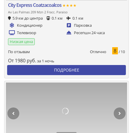
City Express Coatzacoalcos
★★★★
Av Las Palmas 209 Mzn 2 Fracc. Paraiso
5.9 км до центра
0.1 км
0.1 км
Кондиционер
Парковка
Телевизор
Ресепшн 24 часа
Низкая цена
8
Отлично
По отзывам
/ 10
От
1980
руб.
за 1 ночь
ПОДРОБНЕЕ