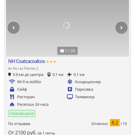
1 / 24
NH Coatzacoalcos
★★★
Av De Las Palmas 2
5.9 км до центра
0.1 км
0.1 км
Wi-fi в лобби
Кондиционер
Сейф
Парковка
Ресторан
Телевизор
Ресепшн 24 часа
Низкая цена
8.2
Отлично
По отзывам
/ 10
От
2100
руб.
за 1 ночь