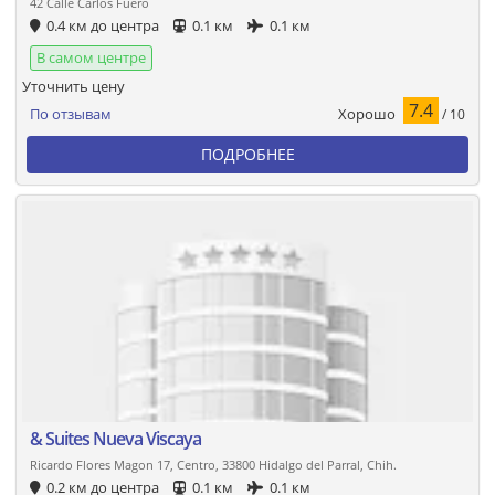
42 Calle Carlos Fuero
0.4 км до центра
0.1 км
0.1 км
В самом центре
Уточнить цену
7.4
Хорошо
По отзывам
/ 10
ПОДРОБНЕЕ
& Suites Nueva Viscaya
Ricardo Flores Magon 17, Centro, 33800 Hidalgo del Parral, Chih.
0.2 км до центра
0.1 км
0.1 км