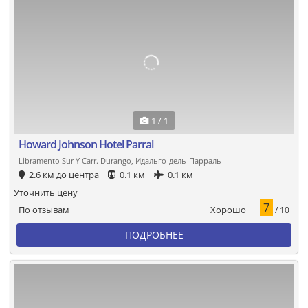
1 / 1
Howard Johnson Hotel Parral
Libramento Sur Y Carr. Durango, Идальго-дель-Парраль
2.6 км до центра
0.1 км
0.1 км
Уточнить цену
7
Хорошо
По отзывам
/ 10
ПОДРОБНЕЕ