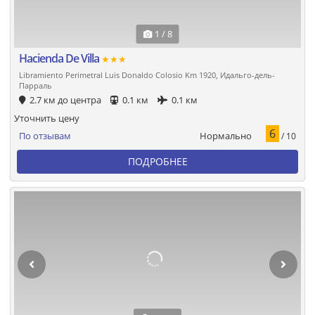
1 / 8
Hacienda De Villa
★★★
Libramiento Perimetral Luis Donaldo Colosio Km 1920, Идальго-дель-
Парраль
2.7 км до центра
0.1 км
0.1 км
Уточнить цену
6
Нормально
По отзывам
/ 10
ПОДРОБНЕЕ