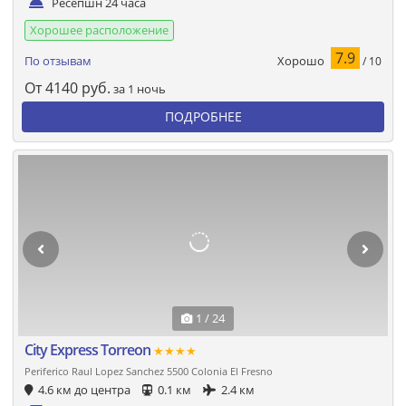
Ресепшн 24 часа
Хорошее расположение
7.9
Хорошо
По отзывам
/ 10
От
4140
руб.
за 1 ночь
ПОДРОБНЕЕ
1 / 24
City Express Torreon
★★★★
Periferico Raul Lopez Sanchez 5500 Colonia El Fresno
4.6 км до центра
0.1 км
2.4 км