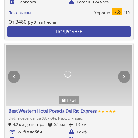
Парковка
Ресепшн 24 часа
7.8
Хорошо
По отзывам
/ 10
От
3480
руб.
за 1 ночь
ПОДРОБНЕЕ
1 / 24
Best Western Hotel Posada Del Rio Express
★★★★★
Blvd. Independencia 3837 Ote. Fracc. El Fresno.
4.2 км до центра
0.1 км
1.9 км
Wi-fi в лобби
Сейф