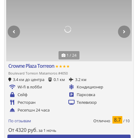
1 / 24
Crowne Plaza Torreon
★★★★
Boulevard Torreon Matamoros #4050
3.4 км до центра
0.1 км
3.2 км
Wi-fi в лобби
Кондиционер
Сейф
Парковка
Ресторан
Телевизор
Ресепшн 24 часа
8.7
Отлично
По отзывам
/ 10
От
4320
руб.
за 1 ночь