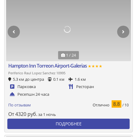
1 / 24
Hampton Inn Torreon Airport-Galerias
★★★★
Periferico Raul Lopez Sanchez 10995
5.3 км до центра
0.1 км
1.6 км
Парковка
Ресторан
Ресепшн 24 часа
8.8
Отлично
По отзывам
/ 10
От
4320
руб.
за 1 ночь
ПОДРОБНЕЕ