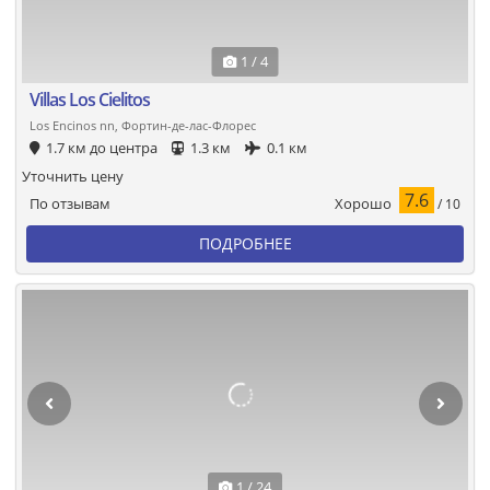
1 / 4
Villas Los Cielitos
Los Encinos nn, Фортин-де-лас-Флорес
1.7 км до центра
1.3 км
0.1 км
Уточнить цену
7.6
Хорошо
По отзывам
/ 10
ПОДРОБНЕЕ
1 / 24