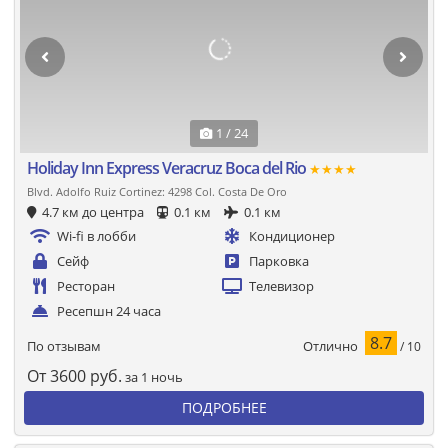
1 / 24
Holiday Inn Express Veracruz Boca del Rio
★★★★
Blvd. Adolfo Ruiz Cortinez: 4298 Col. Costa De Oro
4.7 км до центра
0.1 км
0.1 км
Wi-fi в лобби
Кондиционер
Сейф
Парковка
Ресторан
Телевизор
Ресепшн 24 часа
8.7
Отлично
По отзывам
/ 10
От
3600
руб.
за 1 ночь
ПОДРОБНЕЕ