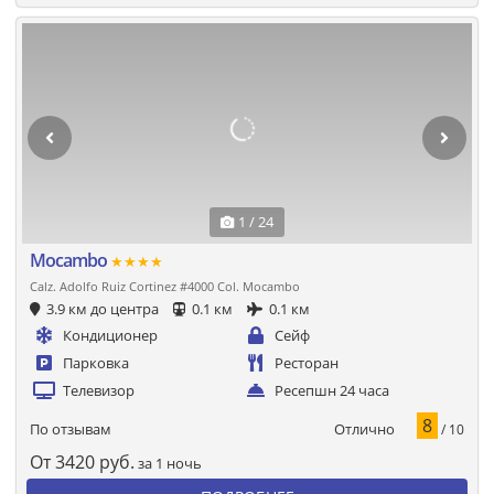
1 / 24
Mocambo
★★★★
Calz. Adolfo Ruiz Cortinez #4000 Col. Mocambo
3.9 км до центра
0.1 км
0.1 км
Кондиционер
Сейф
Парковка
Ресторан
Телевизор
Ресепшн 24 часа
8
Отлично
По отзывам
/ 10
От
3420
руб.
за 1 ночь