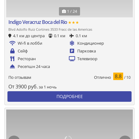
1 / 24
Indigo Veracruz Boca del Rio
★★★
Blvd Adolfo Ruiz Cortines 3533 Fracc de las Americas
4.1 км до центра
0.1 км
0.1 км
Wi-fi в лобби
Кондиционер
Сейф
Парковка
Ресторан
Телевизор
Ресепшн 24 часа
8.8
Отлично
По отзывам
/ 10
От
3900
руб.
за 1 ночь
ПОДРОБНЕЕ