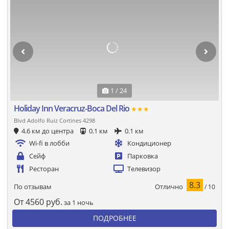
1 / 24
Holiday Inn Veracruz-Boca Del Rio
★★★
Blvd Adolfo Ruiz Cortines 4298
4.6 км до центра
0.1 км
0.1 км
Wi-fi в лобби
Кондиционер
Сейф
Парковка
Ресторан
Телевизор
8.3
Отлично
По отзывам
/ 10
От
4560
руб.
за 1 ночь
ПОДРОБНЕЕ