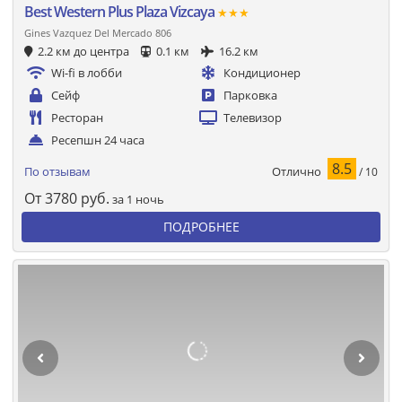
Best Western Plus Plaza Vizcaya
★★★
Gines Vazquez Del Mercado 806
2.2 км до центра
0.1 км
16.2 км
Wi-fi в лобби
Кондиционер
Сейф
Парковка
Ресторан
Телевизор
Ресепшн 24 часа
8.5
Отлично
По отзывам
/ 10
От
3780
руб.
за 1 ночь
ПОДРОБНЕЕ