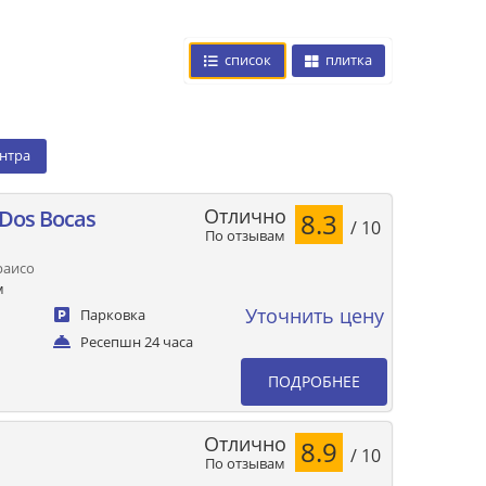
список
плитка
ентра
Отлично
 Dos Bocas
8.3
/ 10
По отзывам
араисо
м
Уточнить цену
Парковка
Ресепшн 24 часа
ПОДРОБНЕЕ
Отлично
8.9
/ 10
По отзывам