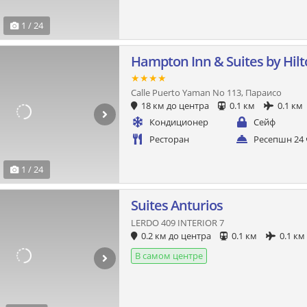
1 / 24
Hampton Inn & Suites by Hilt
★★★★
Calle Puerto Yaman No 113, Параисо
18 км до центра
0.1 км
0.1 км
Кондиционер
Сейф
Ресторан
Ресепшн 24 
1 / 24
Suites Anturios
LERDO 409 INTERIOR 7
0.2 км до центра
0.1 км
0.1 км
В самом центре