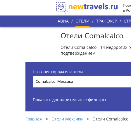
Поис
в Ро
АВИА
/
ОТЕЛИ
/
ТРАНСФЕР
/
СТ
Отели Comalcalco
Отели Comalcalco - 14 недорогих
подтверждением
Название города или отеля
Показать дополнительные фильтры
»
»
Главная
Отели Мексики
Отели Comalcalco