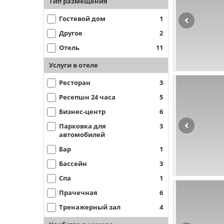
Тип размещения
Гостевой дом
1
Другое
2
Отель
11
Услуги в отеле
Ресторан
3
Ресепшн 24 часа
5
Бизнес-центр
6
Парковка для
3
автомобилей
Бар
1
Бассейн
3
Спа
1
Прачечная
6
Тренажерный зал
4