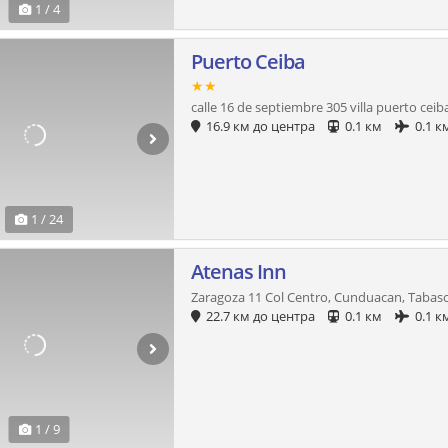
1 / 4
Puerto Ceiba
★★
calle 16 de septiembre 305 villa puerto ceib
16.9 км до центра
0.1 км
0.1 к
1 / 24
Atenas Inn
Zaragoza 11 Col Centro, Cunduacan, Tabas
22.7 км до центра
0.1 км
0.1 к
1 / 9