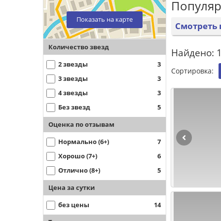
Популяр
Показать на карте
Смотреть 
Количество звезд
Найдено: 1
2 звезды
3
Сортировка:
3 звезды
3
4 звезды
3
Без звезд
5
Оценка по отзывам
Нормально (6+)
7
Хорошо (7+)
6
Отлично (8+)
5
Цена за сутки
без цены
14