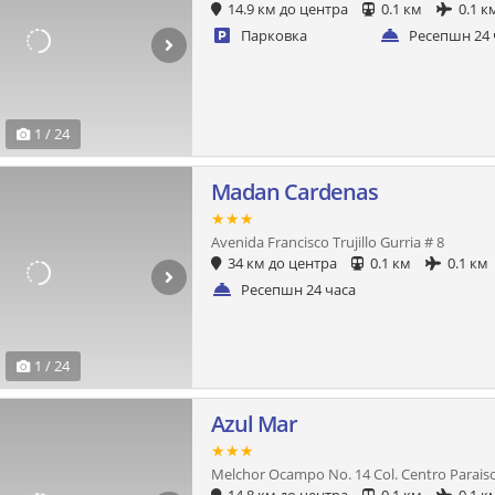
14.9 км до центра
0.1 км
0.1 к
Парковка
Ресепшн 24 
1 / 24
Madan Cardenas
★★★
Avenida Francisco Trujillo Gurria # 8
34 км до центра
0.1 км
0.1 км
Ресепшн 24 часа
1 / 24
Azul Mar
★★★
Melchor Ocampo No. 14 Col. Centro Parais