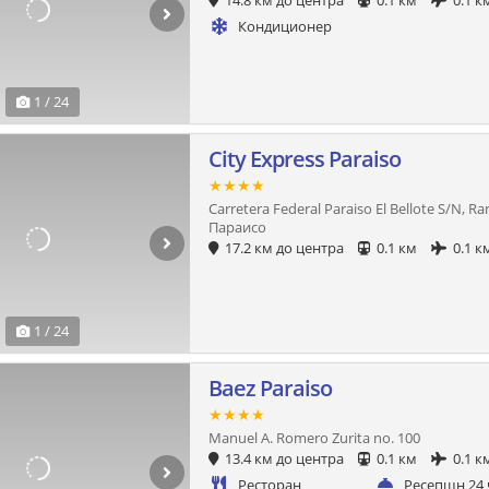
14.8 км до центра
0.1 км
0.1 к
Кондиционер
1 / 24
City Express Paraiso
★★★★
Carretera Federal Paraiso El Bellote S/N, R
Параисо
17.2 км до центра
0.1 км
0.1 к
1 / 24
Baez Paraiso
★★★★
Manuel A. Romero Zurita no. 100
13.4 км до центра
0.1 км
0.1 к
Ресторан
Ресепшн 24 