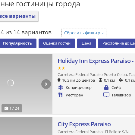
ные гостиницы города
все варианты
4 из 14 вариантов
Сбросить фильтры
Популярность
Оценка гостей
Цена
Расстояние до ц
Holiday Inn Express Paraiso -
★★
Carretera Federal Paraiso Puerto Ceiba, П
16.3 км до центра
0.1 км
0.1 к
Кондиционер
Сейф
Ресторан
Телевизор
1 / 24
City Express Paraiso
Carretera Federal Paraiso- El Bellote S/N