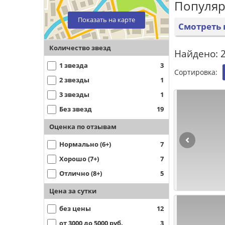
Популяр
Показать на карте
Смотреть 
Количество звезд
Найдено: 2
1 звезда
3
Сортировка:
2 звезды
1
3 звезды
1
Без звезд
19
Оценка по отзывам
Нормально (6+)
7
Хорошо (7+)
7
Отлично (8+)
5
Цена за сутки
без цены
12
от 3000 до 5000 руб.
3