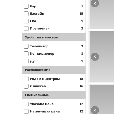
Бар
1
Бассейн
15
Спа
1
Прачечная
3
Удобства в номере
Телевизор
3
Кондиционер
8
Душ
1
Расположение
Рядом с центром
18
С пляжем
16
Специальные
Указана цена
12
Наилучшая цена
12