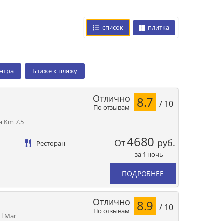
список
плитка
ентра
Ближе к пляжу
Отлично
8.7
/ 10
По отзывам
ca Km 7.5
4680
От
руб.
Ресторан
за 1 ночь
ПОДРОБНЕЕ
Отлично
8.9
/ 10
По отзывам
El Mar