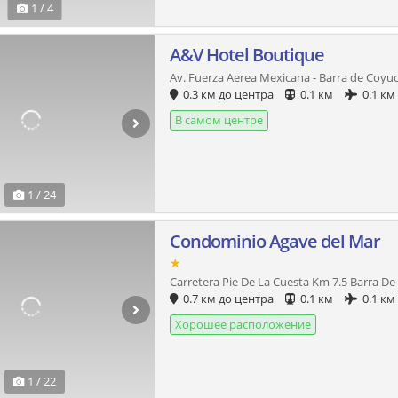
1 / 4
A&V Hotel Boutique
Av. Fuerza Aerea Mexicana - Barra de Coyuc
0.3 км до центра
0.1 км
0.1 км
В самом центре
1 / 24
Condominio Agave del Mar
★
Carretera Pie De La Cuesta Km 7.5 Barra D
0.7 км до центра
0.1 км
0.1 км
Хорошее расположение
1 / 22