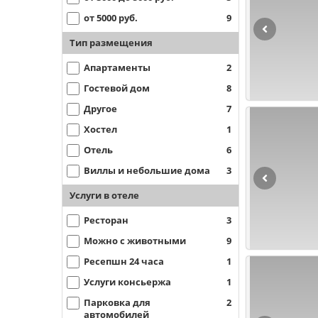
от 5000 руб.
9
Тип размещения
Апартаменты
2
Гостевой дом
8
Другое
7
Хостел
1
Отель
6
Виллы и небольшие дома
3
Услуги в отеле
Ресторан
3
Можно с животными
9
Ресепшн 24 часа
1
Услуги консьержа
1
Парковка для
2
автомобилей