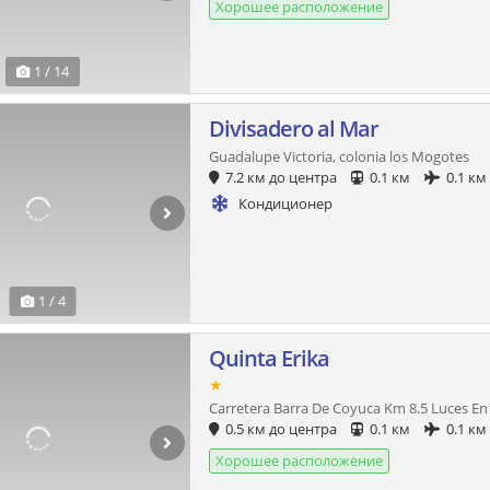
Хорошее расположение
1 / 14
Divisadero al Mar
Guadalupe Victoria, colonia los Mogotes
7.2 км до центра
0.1 км
0.1 км
Кондиционер
1 / 4
Quinta Erika
★
Carretera Barra De Coyuca Km 8.5 Luces En
0.5 км до центра
0.1 км
0.1 км
Хорошее расположение