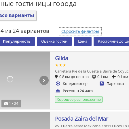
ные гостиницы города
все варианты
4 из 24 вариантов
Сбросить фильтры
Популярность
Оценка гостей
Цена
Расстояние до ц
Gilda
★★★
Carretera Pie de la Cuesta a Barra de Coyu
0.8 км до центра
0.1 км
0.1 км
Кондиционер
Парковка
Ресепшн 24 часа
Хорошее расположение
1 / 24
Posada Zaira del Mar
Av. Fuerza Aerea Mexicana Km11 Luces En 