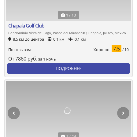
1 / 10
Chapala Golf Club
Condominio Vista del Lago, Paseo del Mirador #9, Chapala, Jalisco, Mexico
8.5 км до центра
0.1 км
0.1 км
7.5
Хорошо
По отзывам
/ 10
От
7860
руб.
за 1 ночь
ПОДРОБНЕЕ
1 / 24