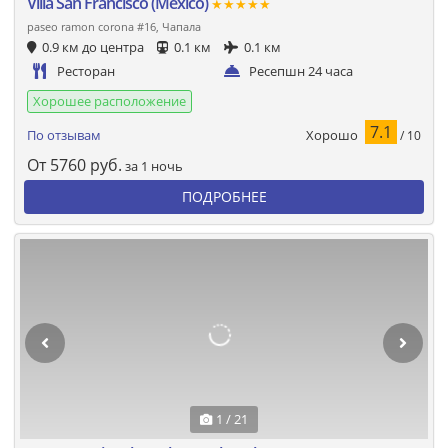
Villa San Francisco (Mexico)
★★★★★
paseo ramon corona #16, Чапала
0.9 км до центра
0.1 км
0.1 км
Ресторан
Ресепшн 24 часа
Хорошее расположение
7.1
Хорошо
По отзывам
/ 10
От
5760
руб.
за 1 ночь
ПОДРОБНЕЕ
1 / 21