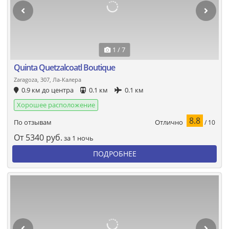
1 / 7
Quinta Quetzalcoatl Boutique
Zaragoza, 307, Ла-Калера
0.9 км до центра
0.1 км
0.1 км
Хорошее расположение
8.8
Отлично
По отзывам
/ 10
От
5340
руб.
за 1 ночь
ПОДРОБНЕЕ