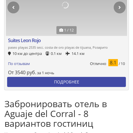
1 / 12
Suites Leon Rojo
paseo playas 2535 secc. costa de oro playas de tijuana, Розарито
10 км до центра
0.1 км
14.1 км
8.1
Отлично
По отзывам
/ 10
От
3540
руб.
за 1 ночь
ПОДРОБНЕЕ
Забронировать отель в
Aguaje del Corral - 8
вариантов гостиниц