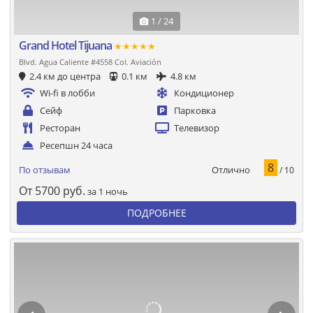
1 / 24
Grand Hotel Tijuana
★★★★★
Blvd. Agua Caliente #4558 Col. Aviación
2.4 км до центра
0.1 км
4.8 км
Wi-fi в лобби
Кондиционер
Сейф
Парковка
Ресторан
Телевизор
Ресепшн 24 часа
8
Отлично
По отзывам
/ 10
От
5700
руб.
за 1 ночь
ПОДРОБНЕЕ