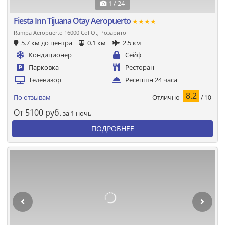
1 / 24
Fiesta Inn Tijuana Otay Aeropuerto
★★★★
Rampa Aeropuerto 16000 Col Ot, Розарито
5.7 км до центра
0.1 км
2.5 км
Кондиционер
Сейф
Парковка
Ресторан
Телевизор
Ресепшн 24 часа
8.2
Отлично
По отзывам
/ 10
От
5100
руб.
за 1 ночь
ПОДРОБНЕЕ