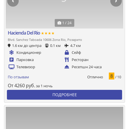
1 / 24
Hacienda Del Rio
★★★★
Blvd. Sanchez Taboada 10606 Zona Rio, Розарито
1.6 км до центра
0.1 км
4.7 км
Кондиционер
Сейф
Парковка
Ресторан
Телевизор
Ресепшн 24 часа
8
Отлично
По отзывам
/ 10
От
4260
руб.
за 1 ночь
ПОДРОБНЕЕ