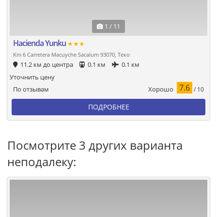
1 / 11
Hacienda Yunku
★★★
Km 6 Carretera Macuyche Sacalum 93070, Теко
11.2 км до центра
0.1 км
0.1 км
Уточнить цену
7.6
Хорошо
По отзывам
/ 10
ПОДРОБНЕЕ
Посмотрите 3 других варианта
неподалеку: