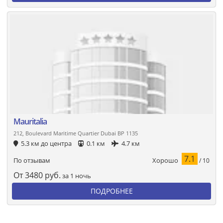
Mauritalia
212, Boulevard Maritime Quartier Dubai BP 1135
5.3 км до центра
0.1 км
4.7 км
7.1
Хорошо
По отзывам
/ 10
От
3480
руб.
за 1 ночь
ПОДРОБНЕЕ