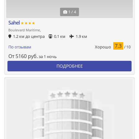
1 / 4
Sahel
★★★★
Boulevard Maritime,
1.2 км до центра
0.1 км
1.9 км
7.3
Хорошо
По отзывам
/ 10
От
5160
руб.
за 1 ночь
ПОДРОБНЕЕ