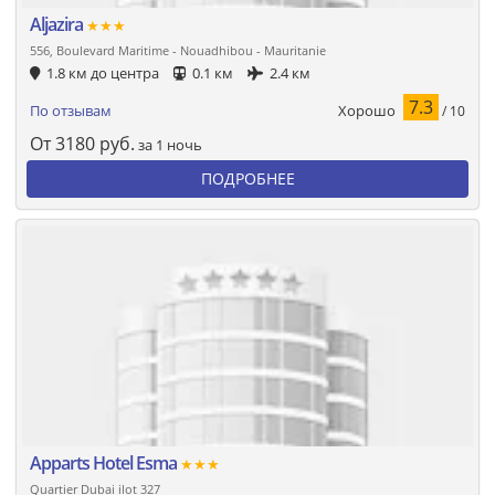
Aljazira
★★★
556, Boulevard Maritime - Nouadhibou - Mauritanie
1.8 км до центра
0.1 км
2.4 км
7.3
Хорошо
По отзывам
/ 10
От
3180
руб.
за 1 ночь
ПОДРОБНЕЕ
Apparts Hotel Esma
★★★
Quartier Dubai ilot 327