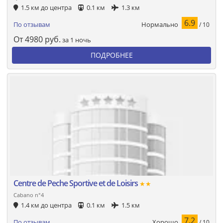
1.5 км до центра
0.1 км
1.3 км
6.9
Нормально
По отзывам
/ 10
От
4980
руб.
за 1 ночь
ПОДРОБНЕЕ
Centre de Peche Sportive et de Loisirs
★★
Cabano n°4
1.4 км до центра
0.1 км
1.5 км
7.2
Хорошо
По отзывам
/ 10