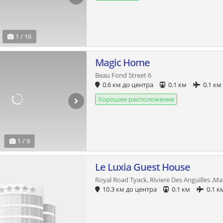
1 / 16
Magic Home
Beau Fond Street 6
0.6 км до центра
0.1 км
0.1 км
Хорошее расположение
1 / 9
Le Luxia Guest House
Royal Road Tyack, Riviere Des Anguilles ,Ma
10.3 км до центра
0.1 км
0.1 к