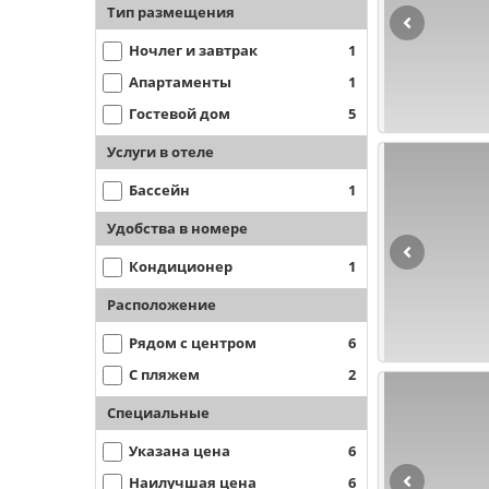
Тип размещения
Ночлег и завтрак
1
Апартаменты
1
Гостевой дом
5
Услуги в отеле
Бассейн
1
Удобства в номере
Кондиционер
1
Расположение
Рядом с центром
6
С пляжем
2
Специальные
Указана цена
6
Наилучшая цена
6