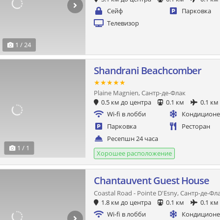
Сейф
Парковка
Телевизор
1 / 24
Shandrani Beachcomber
★★★★★
Plaine Magnien, Сантр-де-Флак
0.5 км до центра
0.1 км
0.1 км
Wi-fi в лобби
Кондицион
Парковка
Ресторан
Ресепшн 24 часа
1 / 1
Хорошее расположение
Chantauvent Guest House
Coastal Road - Pointe D'Esny, Сантр-де-Фл
1.8 км до центра
0.1 км
0.1 км
Wi-fi в лобби
Кондицион