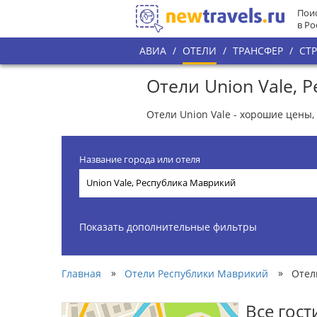
Поис
в Ро
АВИА
/
ОТЕЛИ
/
ТРАНСФЕР
/
СТ
Отели Union Vale,
Отели Union Vale - хорошие цены,
Название города или отеля
Показать дополнительные фильтры
»
»
Главная
Отели Республики Маврикий
Отел
Все гос