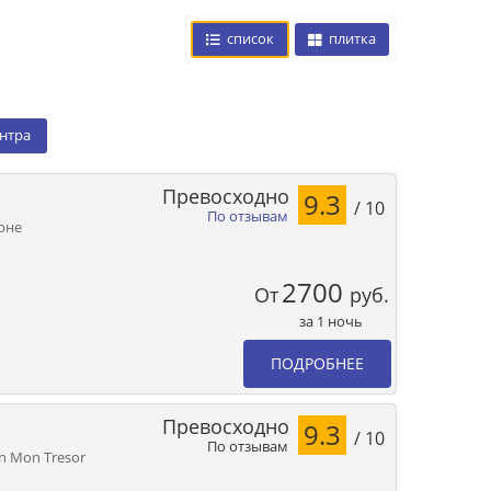
список
плитка
ентра
Превосходно
9.3
/ 10
По отзывам
орне
2700
От
руб.
за 1 ночь
ПОДРОБНЕЕ
Превосходно
9.3
/ 10
По отзывам
nn Mon Tresor