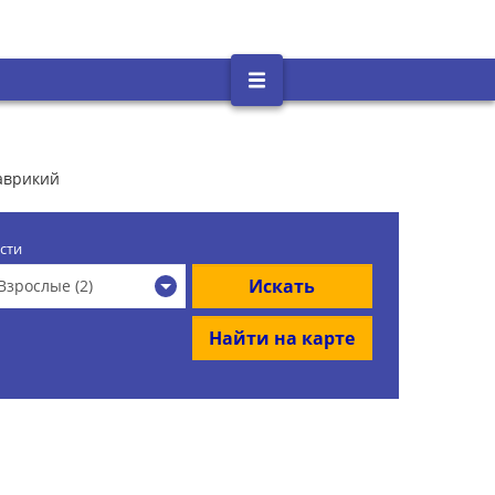
Маврикий
сти
Искать
Взрослые (2)
Найти на карте