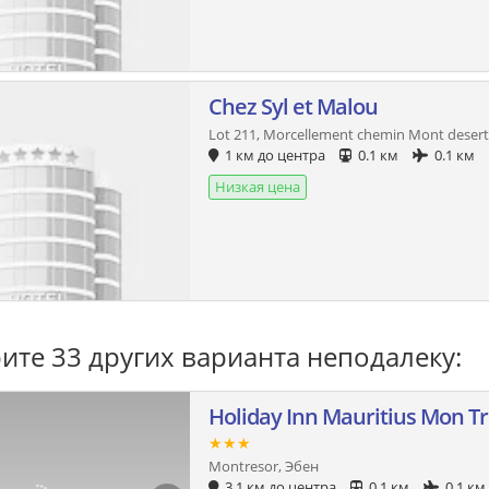
Chez Syl et Malou
Lot 211, Morcellement chemin Mont desert
1 км до центра
0.1 км
0.1 км
Низкая цена
ите 33 других варианта неподалеку:
Holiday Inn Mauritius Mon T
★★★
Montresor, Эбен
3.1 км до центра
0.1 км
0.1 км