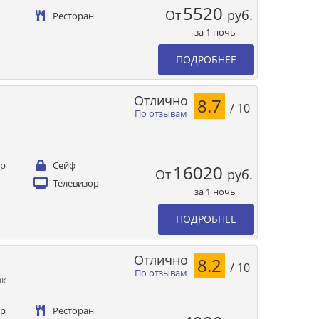
5520
От
руб.
Ресторан
за 1 ночь
ПОДРОБНЕЕ
Отлично
8.7
/ 10
По отзывам
ер
Сейф
16020
От
руб.
Телевизор
за 1 ночь
ПОДРОБНЕЕ
Отлично
8.2
/ 10
По отзывам
ак
ер
Ресторан