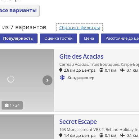
все варианты
 из 7 вариантов
Сбросить фильтры
Популярность
Оценка гостей
Цена
Расстояние до ц
Gite des Acacias
Carreau Acacias, Trois Boutiques, Катре-Б
2.8 км до центра
0.1 км
0.1 км
Кондиционер
1 / 24
Secret Escape
103 Morcellement VRS 2, Behind Holiday I
1.4 км до центра
0.1 км
0.1 км