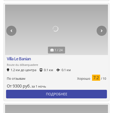
1 / 24
Villa Le Banian
Route du débarquadere
1.2 км до центра
0.1 км
0.1 км
7.2
Хорошо
По отзывам
/ 10
От
9300
руб.
за 1 ночь
ПОДРОБНЕЕ