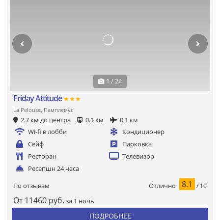
1 / 24
Friday Attitude
★★★
La Pelouse, Памплемус
2.7 км до центра
0.1 км
0.1 км
Wi-fi в лобби
Кондиционер
Сейф
Парковка
Ресторан
Телевизор
Ресепшн 24 часа
8.1
Отлично
По отзывам
/ 10
От
11460
руб.
за 1 ночь
ПОДРОБНЕЕ