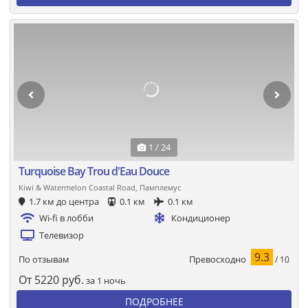
1 / 24
Turquoise Bay Trou d'Eau Douce
Kiwi & Watermelon Coastal Road, Памплемус
1.7 км до центра
0.1 км
0.1 км
Wi-fi в лобби
Кондиционер
Телевизор
9.3
Превосходно
По отзывам
/ 10
От
5220
руб.
за 1 ночь
ПОДРОБНЕЕ