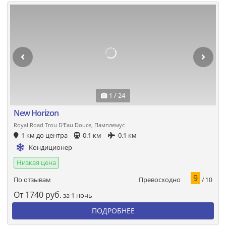
1 / 24
New Horizon
Royal Road Trou D'Eau Douce, Памплемус
1 км до центра
0.1 км
0.1 км
Кондиционер
Низкая цена
9
Превосходно
По отзывам
/ 10
От
1740
руб.
за 1 ночь
ПОДРОБНЕЕ