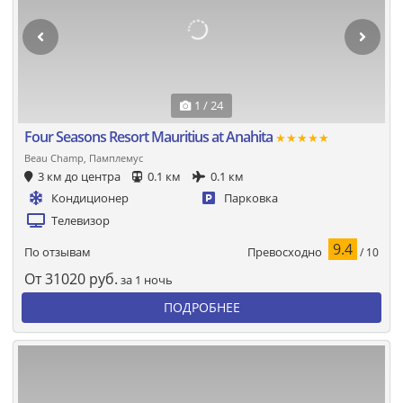
1 / 24
Four Seasons Resort Mauritius at Anahita
★★★★★
Beau Champ, Памплемус
3 км до центра
0.1 км
0.1 км
Кондиционер
Парковка
Телевизор
9.4
Превосходно
По отзывам
/ 10
От
31020
руб.
за 1 ночь
ПОДРОБНЕЕ