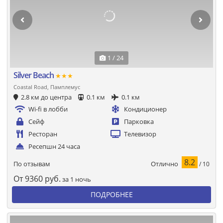
1 / 24
Silver Beach
★★★
Coastal Road, Памплемус
2.8 км до центра
0.1 км
0.1 км
Wi-fi в лобби
Кондиционер
Сейф
Парковка
Ресторан
Телевизор
Ресепшн 24 часа
8.2
Отлично
По отзывам
/ 10
От
9360
руб.
за 1 ночь
ПОДРОБНЕЕ