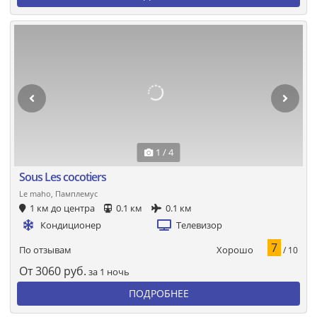
1 / 4
Sous Les cocotiers
Le maho, Памплемус
1 км до центра
0.1 км
0.1 км
Кондиционер
Телевизор
7
Хорошо
По отзывам
/ 10
От
3060
руб.
за 1 ночь
ПОДРОБНЕЕ