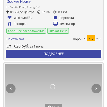
Dookee House
La Salette Road, Гранд-Бэй
0.9 км до центра
0.1 км
0.1 км
Wi-fi в лобби
Парковка
Ресторан
Телевизор
Хорошее расположение
Низкая цена
7.3
Хорошо
По отзывам
/ 10
От
1620
руб.
за 1 ночь
ПОДРОБНЕЕ
1 / 24