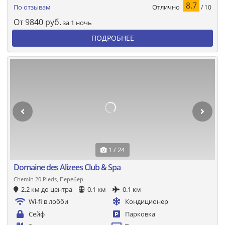
8.7
Отлично
По отзывам
/ 10
От
9840
руб.
за 1 ночь
ПОДРОБНЕЕ
1 / 24
Domaine des Alizees Club & Spa
Chemin 20 Pieds, Перебер
2.2 км до центра
0.1 км
0.1 км
Wi-fi в лобби
Кондиционер
Сейф
Парковка