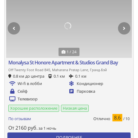
1 / 24
Monalysa St Honore Apartment & Studios Grand Bay
Off Twenty Foot Road B45, Maharana Pratap Lane, Гранд-Бэй
0.8 км до центра
0.1 км
0.1 км
Wi-fi в лобби
Кондиционер
Сейф
Парковка
Телевизор
Хорошее расположение
Низкая цена
8.6
Отлично
По отзывам
/ 10
От
2160
руб.
за 1 ночь
ПОДРОБНЕЕ