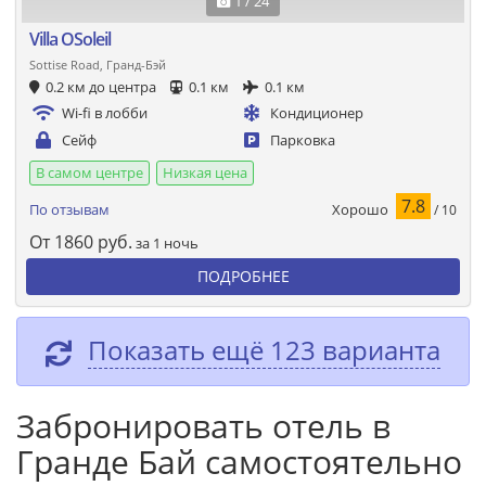
1 / 24
Villa OSoleil
Sottise Road, Гранд-Бэй
0.2 км до центра
0.1 км
0.1 км
Wi-fi в лобби
Кондиционер
Сейф
Парковка
В самом центре
Низкая цена
7.8
Хорошо
По отзывам
/ 10
От
1860
руб.
за 1 ночь
ПОДРОБНЕЕ
Показать ещё 123 варианта
Забронировать отель в
Гранде Бай самостоятельно