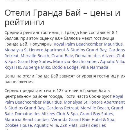
Отели Гранда Бай – цены и
рейтинги
Средний рейтинг гостиниц г. Гранда Бай составляет 8.1
баллов, при этом оценку 8,0+ баллов имеют гостиница
Гранда Бай. Популярны
Royal Palm Beachcomber Mauritius
,
Monalysa St Honore Apartment & Studios Grand Bay
,
Gardens
Retreat
,
Merville Beach, Grand Baie
,
Domaine des Alizees Club
& Spa
,
Grand Bay Suites
,
Mauricia Beachcomber
,
Aquatic Villa
,
Royal Ho
,
Auberge Miko
,
Dodola Lodge
,
Villa Narmada
.
Цены на отели Гранда Бай зависят от уровня гостиниц и их
расположения.
Сервис предлагает снять 127 отелей в Гранде Бай в
центральном районе города. Гости часто бронируют
Royal
Palm Beachcomber Mauritius
,
Monalysa St Honore Apartment
& Studios Grand Bay
,
Gardens Retreat
,
Merville Beach, Grand
Baie
,
Domaine des Alizees Club & Spa
,
Grand Bay Suites
,
Mauricia Beachcomber
,
Veranda Grand Baie Hotel & Spa
,
Dookee House
,
Aquatic Villa
,
ZZK Flats
,
Soleil des iles