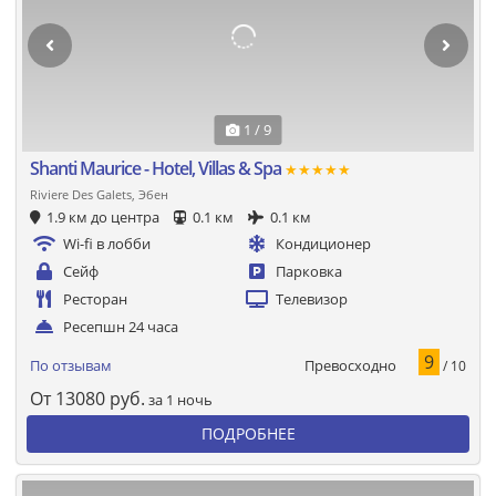
1 / 9
Shanti Maurice - Hotel, Villas & Spa
★★★★★
Riviere Des Galets, Эбен
1.9 км до центра
0.1 км
0.1 км
Wi-fi в лобби
Кондиционер
Сейф
Парковка
Ресторан
Телевизор
Ресепшн 24 часа
9
Превосходно
По отзывам
/ 10
От
13080
руб.
за 1 ночь
ПОДРОБНЕЕ