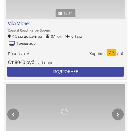
1 / 14
Villa Michel
Coastal Road, Катре-Борне
4.5 км до центра
0.1 км
0.1 км
Телевизор
7.3
Хорошо
По отзывам
/ 10
От
8040
руб.
за 1 ночь
ПОДРОБНЕЕ