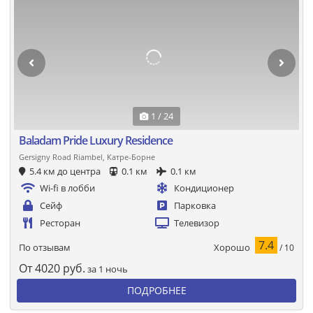
1 / 24
Baladam Pride Luxury Residence
Gersigny Road Riambel, Катре-Борне
5.4 км до центра
0.1 км
0.1 км
Wi-fi в лобби
Кондиционер
Сейф
Парковка
Ресторан
Телевизор
7.4
Хорошо
По отзывам
/ 10
От
4020
руб.
за 1 ночь
ПОДРОБНЕЕ