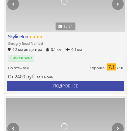
1 / 24
SkylineInn
★★★★
Gersigny Road Riambel
4.2 км до центра
0.1 км
0.1 км
Низкая цена
7.1
Хорошо
По отзывам
/ 10
От
2400
руб.
за 1 ночь
ПОДРОБНЕЕ