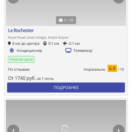
1 / 19
Le Rochester
Royal Road, (near bridge), Катре-Борне
6 км до центра
0.1 км
0.1 км
Кондиционер
Телевизор
Низкая цена
6.8
Нормально
По отзывам
/ 10
От
1740
руб.
за 1 ночь
ПОДРОБНЕЕ