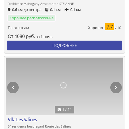
Residence Mahogany Anse caritan STE ANNE
0.6 км до центра
0.1 км
0.1 км
Хорошее расположение
7.7
Хорошо
По отзывам
/ 10
От
4080
руб.
за 1 ночь
ПОДРОБНЕЕ
1 / 24
Villa Les Salines
34 residence beauregard Route des Salines