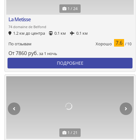
1 / 24
La Metisse
74 domaine de Belfond
1.2 км до центра
0.1 км
0.1 км
7.6
Хорошо
По отзывам
/ 10
От
7860
руб.
за 1 ночь
ПОДРОБНЕЕ
1 / 21