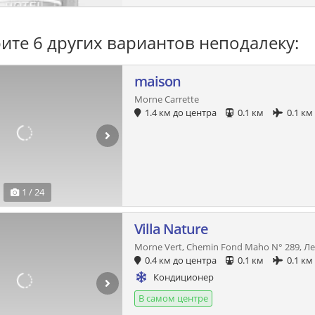
ите 6 других вариантов неподалеку:
maison
Morne Carrette
1.4 км до центра
0.1 км
0.1 км
1 / 24
Villa Nature
Morne Vert, Chemin Fond Maho N° 289, Л
0.4 км до центра
0.1 км
0.1 км
Кондиционер
В самом центре