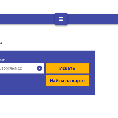
ка
сти
Искать
Взрослые (2)
Найти на карте