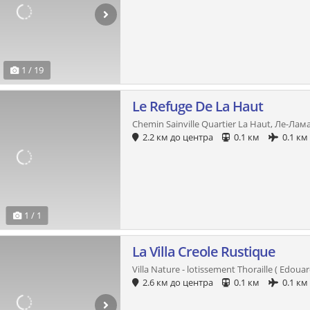
1 / 19
Le Refuge De La Haut
Chemin Sainville Quartier La Haut, Ле-Лам
2.2 км до центра
0.1 км
0.1 км
1 / 1
La Villa Creole Rustique
Villa Nature - lotissement Thoraille ( Edouard
2.6 км до центра
0.1 км
0.1 км