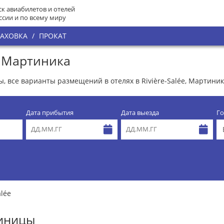
к авиабилетов и отелей
ссии и по всему миру
РАХОВКА
/
ПРОКАТ
e, Мартиника
ны, все варианты размещений в отелях в Rivière-Salée, Мартини
Дата прибытия
Дата выезда
Го
alée
тиницы