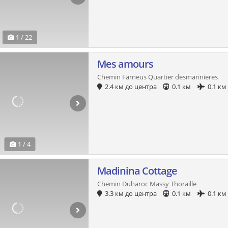
1 / 22
Mes amours
Chemin Farneus Quartier desmarinieres
2.4 км до центра
0.1 км
0.1 км
1 / 4
Madinina Cottage
Chemin Duharoc Massy Thoraille
3.3 км до центра
0.1 км
0.1 км