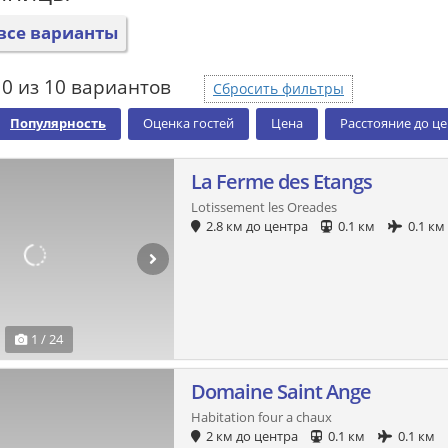
все варианты
0 из 10 вариантов
Сбросить фильтры
Популярность
Оценка гостей
Цена
Расстояние до ц
La Ferme des Etangs
Lotissement les Oreades
2.8 км до центра
0.1 км
0.1 км
1 / 24
Domaine Saint Ange
Habitation four a chaux
2 км до центра
0.1 км
0.1 км