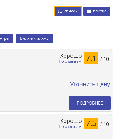
список
плитка
ентра
Ближе к пляжу
Хорошо
7.1
/ 10
По отзывам
Уточнить цену
ПОДРОБНЕЕ
Хорошо
7.5
/ 10
По отзывам