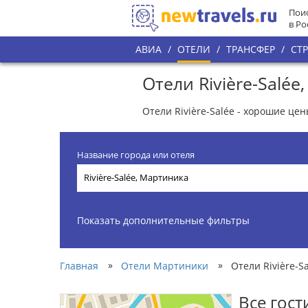
Поис
в Ро
АВИА
/
ОТЕЛИ
/
ТРАНСФЕР
/
СТ
Отели Rivière-Salé
Отели Rivière-Salée - хорошие це
Название города или отеля
Показать дополнительные фильтры
»
»
Главная
Отели Мартиники
Отели Rivière-S
Все гос