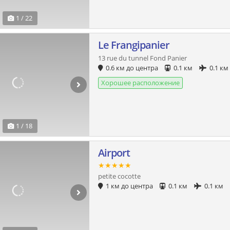
1 / 22
Le Frangipanier
13 rue du tunnel Fond Panier
0.6 км до центра
0.1 км
0.1 км
Хорошее расположение
1 / 18
Airport
★★★★★
petite cocotte
1 км до центра
0.1 км
0.1 км