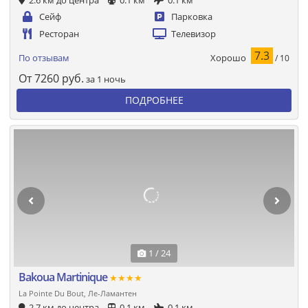
2.6 км до центра
0.1 км
0.1 км
Сейф
Парковка
Ресторан
Телевизор
7.3
Хорошо
По отзывам
/ 10
От
7260
руб.
за 1 ночь
ПОДРОБНЕЕ
1 / 24
Bakoua Martinique
★★★★
La Pointe Du Bout, Ле-Ламантен
2.7 км до центра
0.1 км
0.1 км