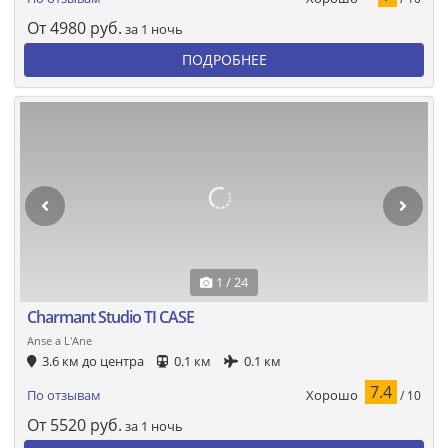
От
4980
руб.
за 1 ночь
ПОДРОБНЕЕ
1 / 24
Charmant Studio TI CASE
Anse a L'Ane
3.6 км до центра
0.1 км
0.1 км
7.4
Хорошо
По отзывам
/ 10
От
5520
руб.
за 1 ночь