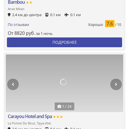
Bambou
★★
Anse Mitan
2.4 км до центра
0.1 км
0.1 км
7.6
Хорошо
По отзывам
/ 10
От
8820
руб.
за 1 ночь
ПОДРОБНЕЕ
1 / 24
Carayou Hotel and Spa
★★★
La Pointe Du Bout, Труа-Иле