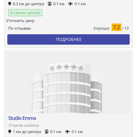
0.3 км до центра
0.1 км
0.1 км
В самом центре
Уточнить цену
7.2
Хорошо
По отзывам
/ 10
ПОДРОБНЕЕ
Studio Emma
17 rue du coulirous
1 км до центра
0.1 км
0.1 км