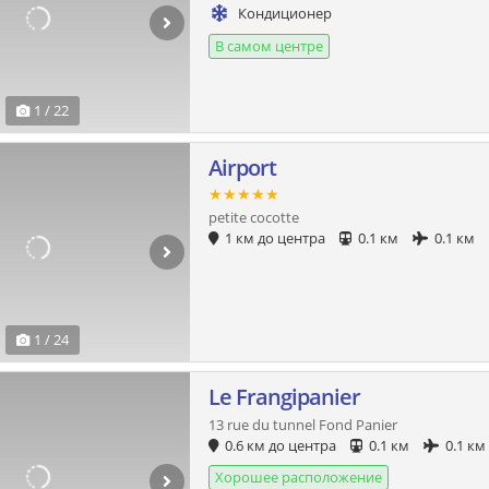
Кондиционер
В самом центре
1 / 22
Airport
★★★★★
petite cocotte
1 км до центра
0.1 км
0.1 км
1 / 24
Le Frangipanier
13 rue du tunnel Fond Panier
0.6 км до центра
0.1 км
0.1 км
Хорошее расположение