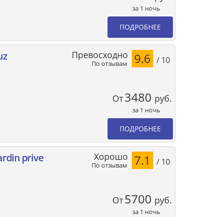
за 1 ночь
ПОДРОБНЕЕ
Превосходно
uz
9.6
/ 10
По отзывам
3480
От
руб.
за 1 ночь
ПОДРОБНЕЕ
Хорошо
ardin prive
7.1
/ 10
По отзывам
5700
От
руб.
за 1 ночь