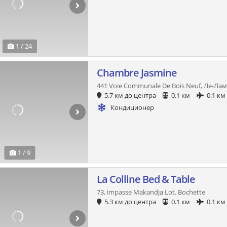
1 / 24
Chambre Jasmine
441 Voie Communale De Bois Neuf, Ле-Ла
5.7 км до центра
0.1 км
0.1 км
Кондиционер
1 / 9
La Colline Bed & Table
73, impasse Makandja Lot. Bochette
5.3 км до центра
0.1 км
0.1 км