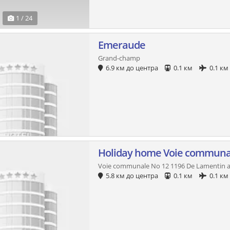
1 / 24
Emeraude
Grand-champ
6.9 км до центра
0.1 км
0.1 км
Holiday home Voie communa
Voie communale No 12 1196 De Lamentin a
5.8 км до центра
0.1 км
0.1 км