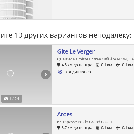
ите 10 других вариантов неподалеку:
Gite Le Verger
Quartier Palmiste Entrée Caféière N 194, 
4.5 км до центра
0.1 км
0.1 км
Кондиционер
1 / 24
Ardes
65 impasse Boldo Grand Case 1
3.7 км до центра
0.1 км
0.1 км