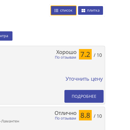
список
плитка
ентра
Хорошо
7.2
/ 10
По отзывам
Уточнить цену
ПОДРОБНЕЕ
Отлично
8.8
/ 10
По отзывам
е-Ламантен