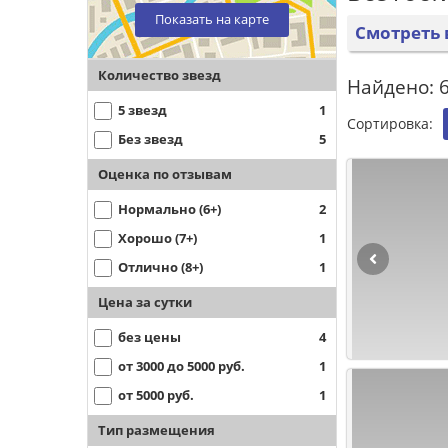
Показать на карте
Смотреть 
Количество звезд
Найдено: 6
5 звезд
1
Сортировка:
Без звезд
5
Оценка по отзывам
Нормально (6+)
2
Хорошо (7+)
1
Отлично (8+)
1
Цена за сутки
без цены
4
от 3000 до 5000 руб.
1
от 5000 руб.
1
Тип размещения