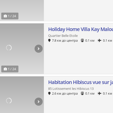
1 / 24
Holiday Home Villa Kay Malo
Quartier Belle Etoile
7.8 км до центра
0.1 км
0.1 км
1 / 24
Habitation Hibiscus vue sur j
85 Lotissement les Hibiscus 13
2.6 км до центра
0.1 км
0.1 км