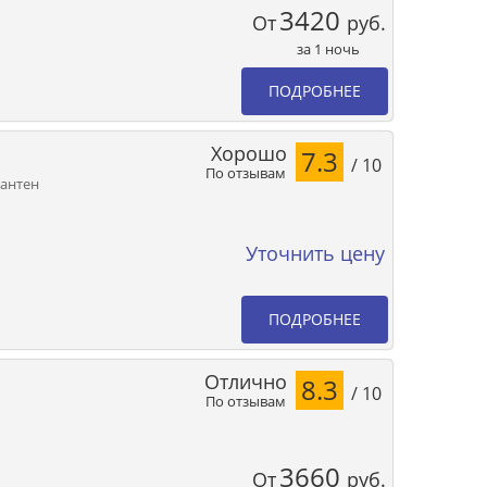
3420
От
руб.
за 1 ночь
ПОДРОБНЕЕ
Хорошо
7.3
/ 10
По отзывам
мантен
Уточнить цену
ПОДРОБНЕЕ
Отлично
8.3
/ 10
По отзывам
3660
От
руб.