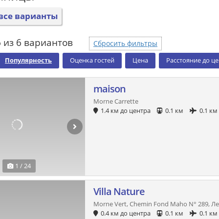
все варианты
 из 6 вариантов
Сбросить фильтры
Популярность
Оценка гостей
Цена
Расстояние до ц
maison
Morne Carrette
1.4 км до центра
0.1 км
0.1 км
1 / 24
Villa Nature
Morne Vert, Chemin Fond Maho N° 289, Л
0.4 км до центра
0.1 км
0.1 км