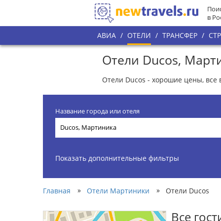
Поис
в Ро
АВИА
/
ОТЕЛИ
/
ТРАНСФЕР
/
СТ
Отели Ducos, Март
Отели Ducos - хорошие цены, все
Название города или отеля
Показать дополнительные фильтры
»
»
Главная
Отели Мартиники
Отели Ducos
Все гос