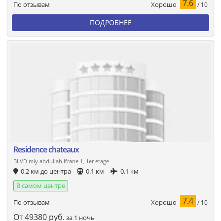
7.6
Хорошо
По отзывам
/ 10
ПОДРОБНЕЕ
Residence chateaux
BLVD mly abdullah Ifrane 1, 1er etage
0.2 км до центра
0.1 км
0.1 км
В самом центре
7.4
Хорошо
По отзывам
/ 10
От
49380
руб.
за 1 ночь