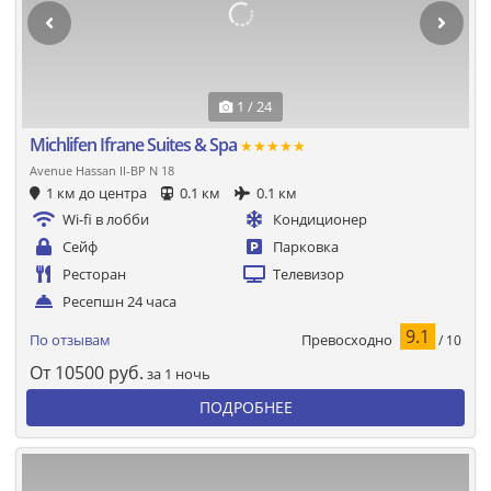
1 / 24
Michlifen Ifrane Suites & Spa
★★★★★
Avenue Hassan II-BP N 18
1 км до центра
0.1 км
0.1 км
Wi-fi в лобби
Кондиционер
Сейф
Парковка
Ресторан
Телевизор
Ресепшн 24 часа
9.1
Превосходно
По отзывам
/ 10
От
10500
руб.
за 1 ночь
ПОДРОБНЕЕ