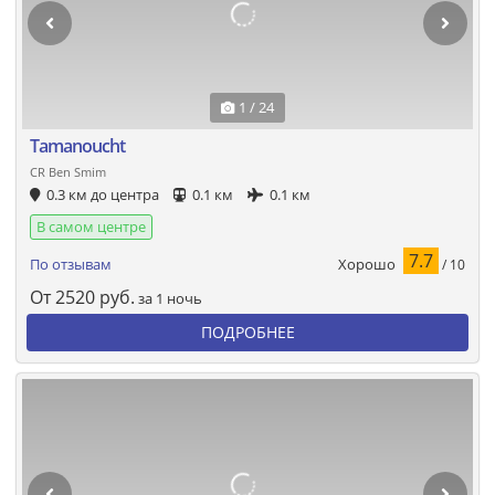
1 / 24
Tamanoucht
CR Ben Smim
0.3 км до центра
0.1 км
0.1 км
В самом центре
7.7
Хорошо
По отзывам
/ 10
От
2520
руб.
за 1 ночь
ПОДРОБНЕЕ