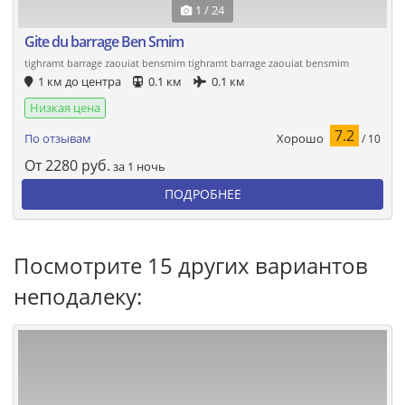
1 / 24
Gite du barrage Ben Smim
tighramt barrage zaouiat bensmim tighramt barrage zaouiat bensmim
1 км до центра
0.1 км
0.1 км
Низкая цена
7.2
Хорошо
По отзывам
/ 10
От
2280
руб.
за 1 ночь
ПОДРОБНЕЕ
Посмотрите 15 других вариантов
неподалеку: