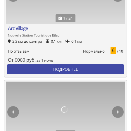
1 / 24
Arz Village
Nouvelle Station Touristique Biladi
2.3 км до центра
0.1 км
0.1 км
6
Нормально
По отзывам
/ 10
От
6060
руб.
за 1 ночь
ПОДРОБНЕЕ