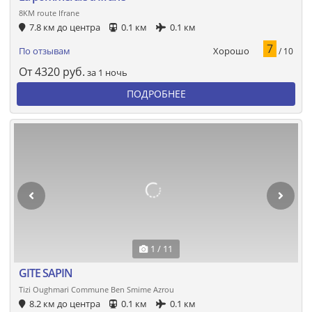
8KM route Ifrane
7.8 км до центра
0.1 км
0.1 км
7
Хорошо
По отзывам
/ 10
От
4320
руб.
за 1 ночь
ПОДРОБНЕЕ
1 / 11
GITE SAPIN
Tizi Oughmari Commune Ben Smime Azrou
8.2 км до центра
0.1 км
0.1 км