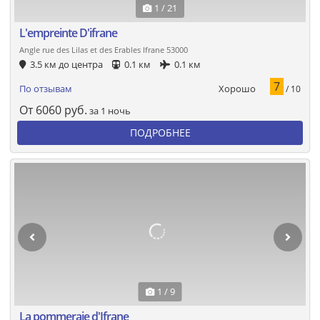
1 / 21
L'empreinte D'ifrane
Angle rue des Lilas et des Erables Ifrane 53000
3.5 км до центра
0.1 км
0.1 км
7
Хорошо
По отзывам
/ 10
От
6060
руб.
за 1 ночь
ПОДРОБНЕЕ
1 / 9
La pommeraie d'Ifrane