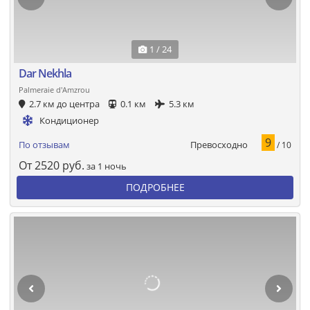
1 / 24
Dar Nekhla
Palmeraie d'Amzrou
2.7 км до центра
0.1 км
5.3 км
Кондиционер
9
Превосходно
По отзывам
/ 10
От
2520
руб.
за 1 ночь
ПОДРОБНЕЕ