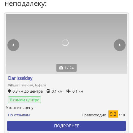
неподалеку:
1 / 24
Dar Isselday
Village Tisselday, Асфалу
0.3 км до центра
0.1 км
0.1 км
В самом центре
Уточнить цену
9.2
Превосходно
По отзывам
/ 10
ПОДРОБНЕЕ