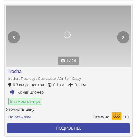
1 / 24
Irocha
Irocha , Tisselday , Ouarzazate, Айт-Бен-Хадду
0.3 км до центра
0.1 км
0.1 км
Кондиционер
В самом центре
Уточнить цену
8.8
Отлично
По отзывам
/ 10
ПОДРОБНЕЕ